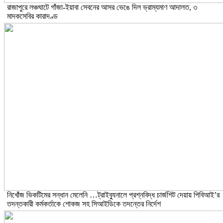
রাজাপুরে লঞ্চঘাটে গাঁজা-ইয়াবা সেবনের আসর ভেঙে দিল ভ্রাম্যমাণ আদালত, ৩
মাদকসেবির কারাদণ্ড
নিখোঁজ ভিকটিমের সন্ধান মেলেনি …ট্রাইব্যুনালে প্রশ্নবিদ্ধ চার্জশিট দেয়ায় পিবিআই’র
তদন্তকারী কর্মকর্তাকে শোকজ সহ সিআইডিকে তদন্তের নির্দেশ