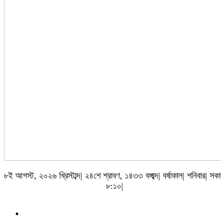
৮ই আগস্ট, ২০২৬ খ্রিস্টাব্দ| ২৪শে শ্রাবণ, ১৪৩৩ বঙ্গাব্দ| বর্ষাকাল| শনিবার| সক
৮:১০|