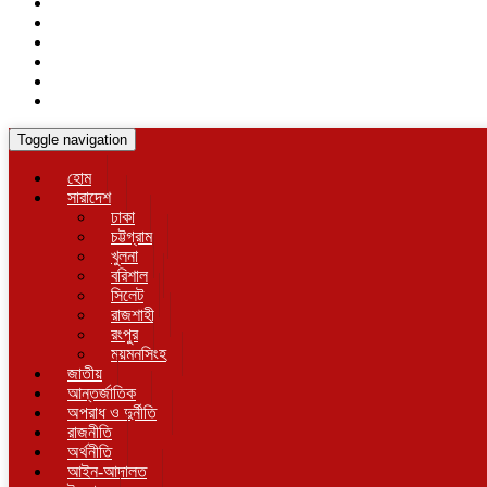
Toggle navigation
হোম
সারাদেশ
ঢাকা
চট্টগ্রাম
খুলনা
বরিশাল
সিলেট
রাজশাহী
রংপুর
ময়মনসিংহ
জাতীয়
আন্তর্জাতিক
অপরাধ ও দুর্নীতি
রাজনীতি
অর্থনীতি
আইন-আদালত