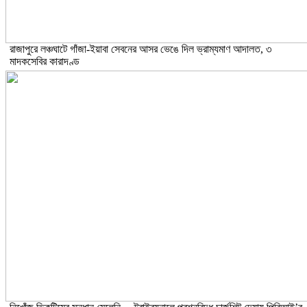
রাজাপুরে লঞ্চঘাটে গাঁজা-ইয়াবা সেবনের আসর ভেঙে দিল ভ্রাম্যমাণ আদালত, ৩
মাদকসেবির কারাদণ্ড