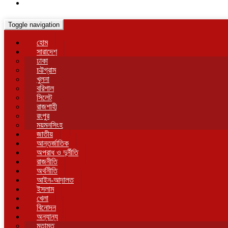
Toggle navigation
হোম
সারাদেশ
ঢাকা
চট্টগ্রাম
খুলনা
বরিশাল
সিলেট
রাজশাহী
রংপুর
ময়মনসিংহ
জাতীয়
আন্তর্জাতিক
অপরাধ ও দুর্নীতি
রাজনীতি
অর্থনীতি
আইন-আদালত
ইসলাম
খেলা
বিনোদন
অন্যান্য
মতামত