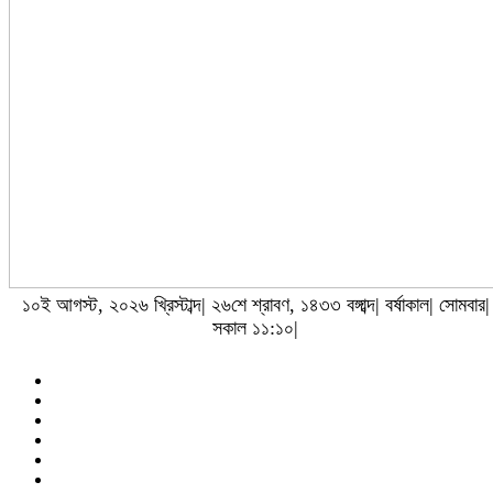
১০ই আগস্ট, ২০২৬ খ্রিস্টাব্দ| ২৬শে শ্রাবণ, ১৪৩৩ বঙ্গাব্দ| বর্ষাকাল| সোমবার|
সকাল ১১:১০|