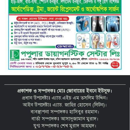
বরিশাল ক্লাবের সভাপতি নির্বাচিত হওয়ায়
এ্যাডঃ মুজিবুর রহমান সরোয়ার কে ফুলেল
শুভেচ্ছা”
প্রকাশক ও সম্পাদকঃ মোঃ জোবায়ের ইবনে ইউসুফ।
প্রধান উপদেষ্টাঃ এ্যাড.এইচ এম তসলিম উদ্দিন।
আইন উপদেষ্টাঃ এ্যাড. জাহির হোসেন (লিটন)।
ব্যবস্থাপনা সম্পাদকঃ হাসিবুর রহমান।
বার্তা সম্পাদকঃ আসাদুজামান মুরাদ।
যুগ্ম সম্পাদকঃ শেখ মুরাদ আহম্মদ।