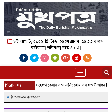
৮ই আগস্ট, ২০২৬ খ্রিস্টাব্দ| ২৪শে শ্রাবণ, ১৪৩৩ বঙ্গাব্দ|
বর্ষাকাল| শনিবার| রাত ৪:০৩|
Toggle
navigation
শিরোনামঃ
বরিশালে রিহ্যাব হেলথ কেয়ার এন্ড নার্সিং হোম এর শুভ উদ্বোধন
বা
“রায়হান কাওছার”