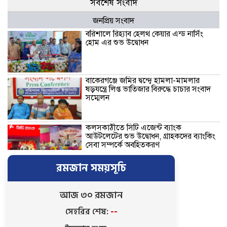
সর্বশেষ সংবাদ
জনপ্রিয় সংবাদ
বরিশালে রিহ্যাব হেলথ কেয়ার এন্ড নার্সিং
হোম এর শুভ উদ্বোধন
বাকেরগঞ্জে জমির দ্বন্দ্বে হামলা-মামলার
ষড়যন্ত্রে লিপ্ত ভাতিজার বিরুদ্ধে চাচার সংবাদ
সম্মেলন
কলসকাঠীতে সিটি এজেন্ট ব্যাংক
আউটলেটের শুভ উদ্বোধন, গ্রাহকদের ব্যাংকিং
সেবা সম্পর্কে অবহিতকরণ
রমজান সময়সূচি
রাজাপুরে লঞ্চঘাটে গাঁজা-ইয়াবা সেবনের
আসর ভেঙে দিল ভ্রাম্যমাণ আদালত, ৩
মাদকসেবির কারাদণ্ড
আজ ৩০ রমজান
সেহরির শেষ:
--
নিখোঁজ ভিকটিমের সন্ধান মেলেনি …