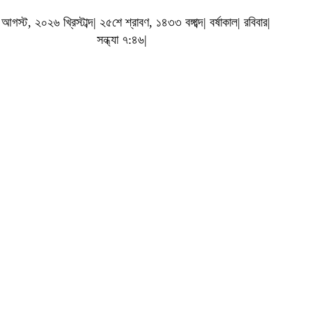
গস্ট, ২০২৬ খ্রিস্টাব্দ| ২৫শে শ্রাবণ, ১৪৩৩ বঙ্গাব্দ| বর্ষাকাল| রবিবার|
সন্ধ্যা ৭:৪৬|