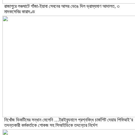
রাজাপুরে লঞ্চঘাটে গাঁজা-ইয়াবা সেবনের আসর ভেঙে দিল ভ্রাম্যমাণ আদালত, ৩
মাদকসেবির কারাদণ্ড
নিখোঁজ ভিকটিমের সন্ধান মেলেনি …ট্রাইব্যুনালে প্রশ্নবিদ্ধ চার্জশিট দেয়ায় পিবিআই’র
তদন্তকারী কর্মকর্তাকে শোকজ সহ সিআইডিকে তদন্তের নির্দেশ