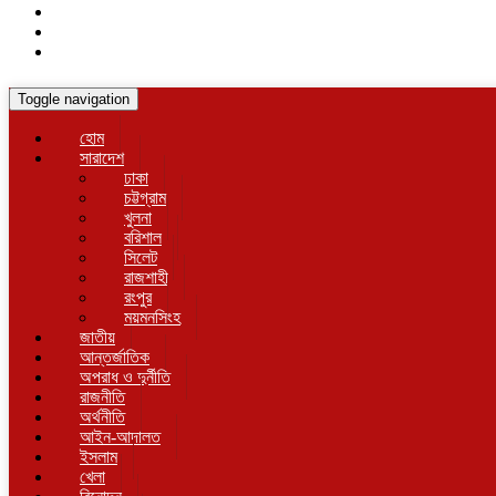
Toggle navigation
হোম
সারাদেশ
ঢাকা
চট্টগ্রাম
খুলনা
বরিশাল
সিলেট
রাজশাহী
রংপুর
ময়মনসিংহ
জাতীয়
আন্তর্জাতিক
অপরাধ ও দুর্নীতি
রাজনীতি
অর্থনীতি
আইন-আদালত
ইসলাম
খেলা