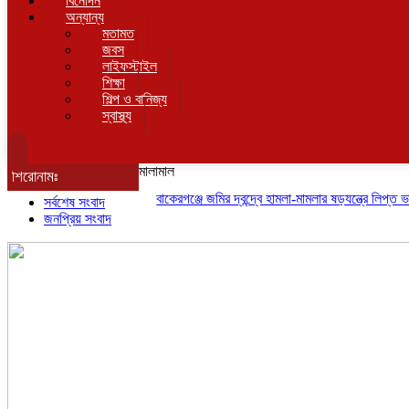
বিনোদন
অন্যান্য
মতামত
জবস
লাইফস্টাইল
শিক্ষা
শিল্প ও বানিজ্য
স্বাস্থ্য
মালামাল
শিরোনামঃ
বাকেরগঞ্জে জমির দ্বন্দ্বে হামলা-মামলার ষড়যন্ত্রে লিপ্ত ভাতিজার 
সর্বশেষ সংবাদ
জনপ্রিয় সংবাদ