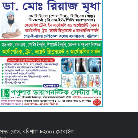
বরিশাল ক্লাবের সভাপতি নির্বাচিত
হওয়ায় এ্যাডঃ মুজিবুর রহমান সরোয়ার
কে ফুলেল শুভেচ্ছা”
গৌরনদী প্রেসক্লাবের সাধারণ সম্পাদক
এস. এম. জুলফিকারের ওপর অতর্কিত
হামলা: তীব্র নিন্দা ও শাস্তির দাবি
 ৫৬ সদর রোড, বরিশাল-৮২০০। মোবাইল: