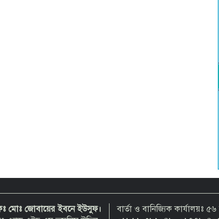
দকঃ মোঃ জোবায়ের ইবনে ইউসুফ।
বার্তা ও বানিজ্যিক কার্যালয়ঃ