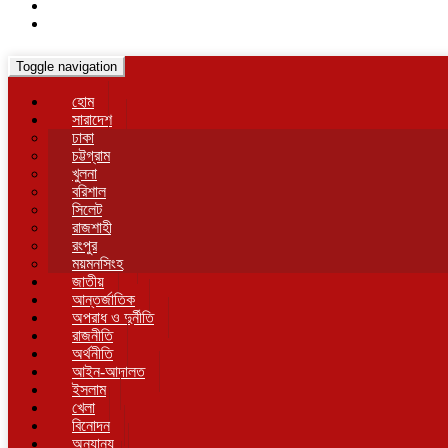
Toggle navigation
হোম
সারাদেশ
ঢাকা
চট্টগ্রাম
খুলনা
বরিশাল
সিলেট
রাজশাহী
রংপুর
ময়মনসিংহ
জাতীয়
আন্তর্জাতিক
অপরাধ ও দুর্নীতি
রাজনীতি
অর্থনীতি
আইন-আদালত
ইসলাম
খেলা
বিনোদন
অন্যান্য