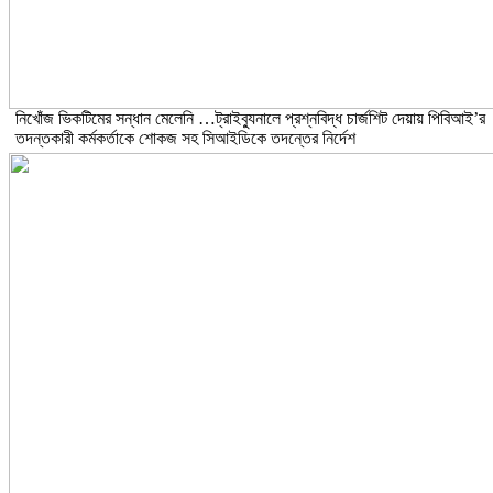
নিখোঁজ ভিকটিমের সন্ধান মেলেনি …ট্রাইব্যুনালে প্রশ্নবিদ্ধ চার্জশিট দেয়ায় পিবিআই’র
তদন্তকারী কর্মকর্তাকে শোকজ সহ সিআইডিকে তদন্তের নির্দেশ