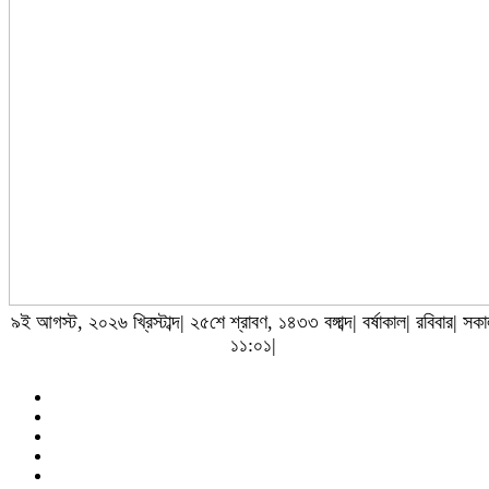
৯ই আগস্ট, ২০২৬ খ্রিস্টাব্দ| ২৫শে শ্রাবণ, ১৪৩৩ বঙ্গাব্দ| বর্ষাকাল| রবিবার| সক
১১:০১|