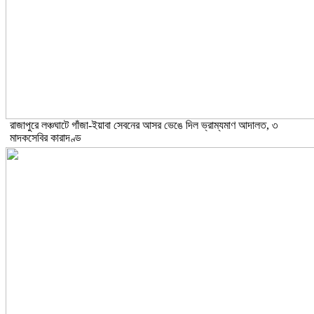
রাজাপুরে লঞ্চঘাটে গাঁজা-ইয়াবা সেবনের আসর ভেঙে দিল ভ্রাম্যমাণ আদালত, ৩
মাদকসেবির কারাদণ্ড