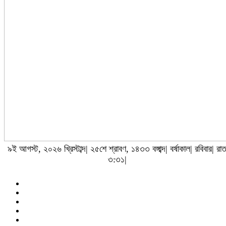
৯ই আগস্ট, ২০২৬ খ্রিস্টাব্দ| ২৫শে শ্রাবণ, ১৪৩৩ বঙ্গাব্দ| বর্ষাকাল| রবিবার| রা
৩:৩১|