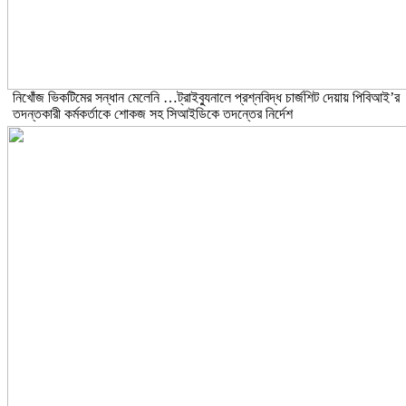
নিখোঁজ ভিকটিমের সন্ধান মেলেনি …ট্রাইব্যুনালে প্রশ্নবিদ্ধ চার্জশিট দেয়ায় পিবিআই’র
তদন্তকারী কর্মকর্তাকে শোকজ সহ সিআইডিকে তদন্তের নির্দেশ