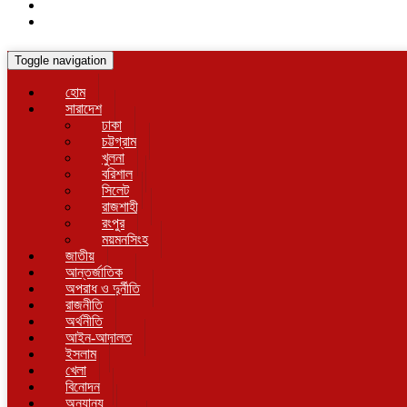
Toggle navigation
হোম
সারাদেশ
ঢাকা
চট্টগ্রাম
খুলনা
বরিশাল
সিলেট
রাজশাহী
রংপুর
ময়মনসিংহ
জাতীয়
আন্তর্জাতিক
অপরাধ ও দুর্নীতি
রাজনীতি
অর্থনীতি
আইন-আদালত
ইসলাম
খেলা
বিনোদন
অন্যান্য