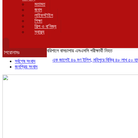
মতামত
জবস
লাইফস্টাইল
শিক্ষা
শিল্প ও বানিজ্য
স্বাস্থ্য
বরিশালে বাসচাপায় এসএসসি পরীক্ষার্থী নিহত
শিরোনামঃ
এক জালেই ৪৬ মণ ইলিশ, মহিপুরে বিক্রি ৪৮ লাখ ৫০ হাজার টাক
সর্বশেষ সংবাদ
জনপ্রিয় সংবাদ