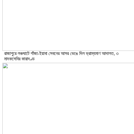
রাজাপুরে লঞ্চঘাটে গাঁজা-ইয়াবা সেবনের আসর ভেঙে দিল ভ্রাম্যমাণ আদালত, ৩
মাদকসেবির কারাদণ্ড