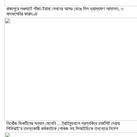
রাজাপুরে লঞ্চঘাটে গাঁজা-ইয়াবা সেবনের আসর ভেঙে দিল ভ্রাম্যমাণ আদালত, ৩
মাদকসেবির কারাদণ্ড
নিখোঁজ ভিকটিমের সন্ধান মেলেনি …ট্রাইব্যুনালে প্রশ্নবিদ্ধ চার্জশিট দেয়ায়
পিবিআই’র তদন্তকারী কর্মকর্তাকে শোকজ সহ সিআইডিকে তদন্তের নির্দেশ