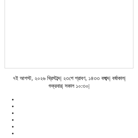
৭ই আগস্ট, ২০২৬ খ্রিস্টাব্দ| ২৩শে শ্রাবণ, ১৪৩৩ বঙ্গাব্দ| বর্ষাকাল|
শুক্রবার| সকাল ১০:৩০|