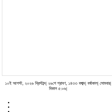
১০ই আগস্ট, ২০২৬ খ্রিস্টাব্দ| ২৬শে শ্রাবণ, ১৪৩৩ বঙ্গাব্দ| বর্ষাকাল| সোমবার|
বিকাল ৫:০৬|