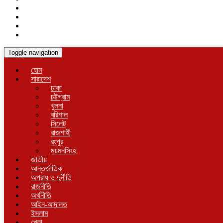
Toggle navigation
হোম
সারাদেশ
ঢাকা
চট্টগ্রাম
খুলনা
বরিশাল
সিলেট
রাজশাহী
রংপুর
ময়মনসিংহ
জাতীয়
আন্তর্জাতিক
অপরাধ ও দুর্নীতি
রাজনীতি
অর্থনীতি
আইন-আদালত
ইসলাম
খেলা