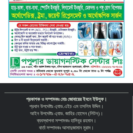
গৌরনদী প্রেসক্লাবের সাধারণ সম্পাদক এস. এম.
জুলফিকারের ওপর অতর্কিত হামলা: তীব্র নিন্দা ও
শাস্তির দাবি
প্রকাশক ও সম্পাদকঃ মোঃ জোবায়ের ইবনে ইউসুফ।
প্রধান উপদেষ্টাঃ এ্যাড.এইচ এম তসলিম উদ্দিন।
আইন উপদেষ্টাঃ এ্যাড. জাহির হোসেন (লিটন)।
ব্যবস্থাপনা সম্পাদকঃ হাসিবুর রহমান।
বার্তা সম্পাদকঃ আসাদুজামান মুরাদ।