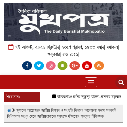
৭ই আগস্ট, ২০২৬ খ্রিস্টাব্দ| ২৩শে শ্রাবণ, ১৪৩৩ বঙ্গাব্দ| বর্ষাকাল|
শুক্রবার| রাত ৪:৫১|
Toggle
navigation
শিরোনামঃ
বাকেরগঞ্জে জমির দ্বন্দ্বে হামলা-মামলার ষড়যন্ত্রে লি
ড্যাবের আয়োজনে জাতীয় বিপ্লব ও সংহতি দিবসের আলোচনা সভায় সরকারি
বিধিমালার মধ্যে থেকে জাতীয়তাবাদের স্বপক্ষে দাঁড়ানোর প্রত্যয় চিকিৎসক