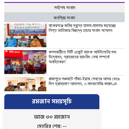
সর্বশেষ সংবাদ
জনপ্রিয় সংবাদ
বাকেরগঞ্জে জমির দ্বন্দ্বে হামলা-মামলার ষড়যন্ত্রে
লিপ্ত ভাতিজার বিরুদ্ধে চাচার সংবাদ সম্মেলন
কলসকাঠীতে সিটি এজেন্ট ব্যাংক আউটলেটের শুভ
উদ্বোধন, গ্রাহকদের ব্যাংকিং সেবা সম্পর্কে
অবহিতকরণ
রাজাপুরে লঞ্চঘাটে গাঁজা-ইয়াবা সেবনের আসর ভেঙে
দিল ভ্রাম্যমাণ আদালত, ৩ মাদকসেবির কারাদণ্ড
রমজান সময়সূচি
নিখোঁজ ভিকটিমের সন্ধান মেলেনি …ট্রাইব্যুনালে
প্রশ্নবিদ্ধ চার্জশিট দেয়ায় পিবিআই’র তদন্তকারী
কর্মকর্তাকে শোকজ সহ সিআইডিকে তদন্তের নির্দেশ
আজ ৩০ রমজান
সেহরির শেষ:
--