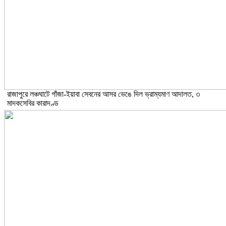
রাজাপুরে লঞ্চঘাটে গাঁজা-ইয়াবা সেবনের আসর ভেঙে দিল ভ্রাম্যমাণ আদালত, ৩
মাদকসেবির কারাদণ্ড