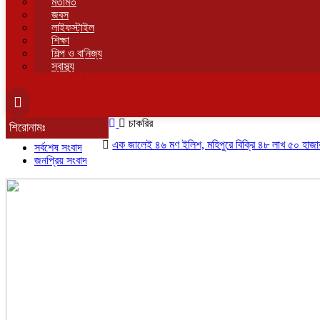
মতামত
জবস
লাইফস্টাইল
শিক্ষা
শিল্প ও বানিজ্য
স্বাস্থ্য
চাকরির
শিরোনামঃ
এক জালেই ৪৬ মণ ইলিশ, মহিপুরে বিক্রি ৪৮ লাখ ৫০ হাজার টাকায়
সর্বশেষ সংবাদ
জনপ্রিয় সংবাদ