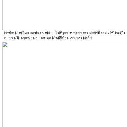
নিখোঁজ ভিকটিমের সন্ধান মেলেনি …ট্রাইব্যুনালে প্রশ্নবিদ্ধ চার্জশিট দেয়ায় পিবিআই’র
তদন্তকারী কর্মকর্তাকে শোকজ সহ সিআইডিকে তদন্তের নির্দেশ