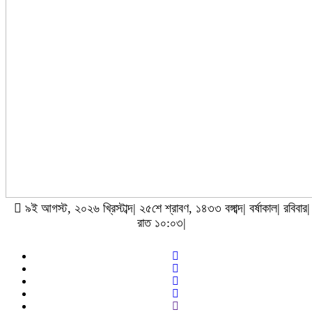
৯ই আগস্ট, ২০২৬ খ্রিস্টাব্দ| ২৫শে শ্রাবণ, ১৪৩৩ বঙ্গাব্দ| বর্ষাকাল| রবিবার|
রাত ১০:০৩|