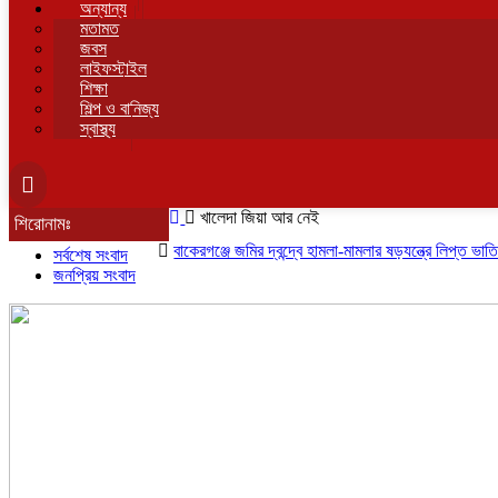
অন্যান্য
মতামত
জবস
লাইফস্টাইল
শিক্ষা
শিল্প ও বানিজ্য
স্বাস্থ্য
খালেদা জিয়া আর নেই
শিরোনামঃ
বাকেরগঞ্জে জমির দ্বন্দ্বে হামলা-মামলার ষড়যন্ত্রে লিপ্ত ভাতিজার বির
সর্বশেষ সংবাদ
জনপ্রিয় সংবাদ