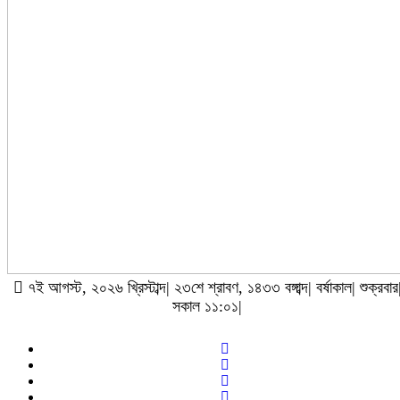
৭ই আগস্ট, ২০২৬ খ্রিস্টাব্দ| ২৩শে শ্রাবণ, ১৪৩৩ বঙ্গাব্দ| বর্ষাকাল| শুক্রবার
সকাল ১১:০১|