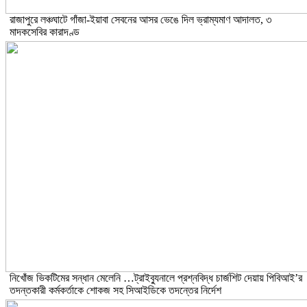
রাজাপুরে লঞ্চঘাটে গাঁজা-ইয়াবা সেবনের আসর ভেঙে দিল ভ্রাম্যমাণ আদালত, ৩
মাদকসেবির কারাদণ্ড
নিখোঁজ ভিকটিমের সন্ধান মেলেনি …ট্রাইব্যুনালে প্রশ্নবিদ্ধ চার্জশিট দেয়ায় পিবিআই’র
তদন্তকারী কর্মকর্তাকে শোকজ সহ সিআইডিকে তদন্তের নির্দেশ