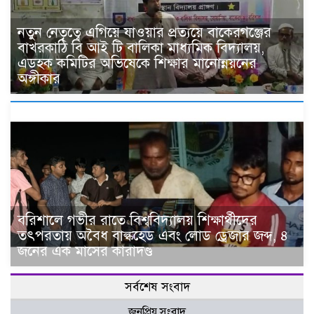
নতুন নেতৃত্বে এগিয়ে যাওয়ার প্রত্যয়ে বাকেরগঞ্জের
বাখরকাঠি বি আই টি বালিকা মাধ্যমিক বিদ্যালয়,
এডহক কমিটির অভিষেকে শিক্ষার মানোন্নয়নের
অঙ্গীকার
বরিশালে গভীর রাতে বিশ্ববিদ্যালয় শিক্ষার্থীদের
তৎপরতায় অবৈধ বাল্কহেড এবং লোড ড্রেজার জব্দ, ৪
জনের এক মাসের কারাদণ্ড
সর্বশেষ সংবাদ
জনপ্রিয় সংবাদ