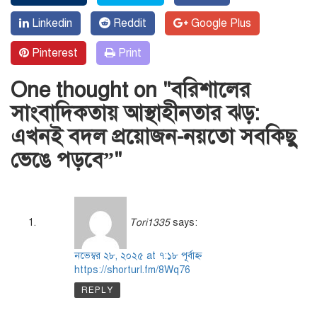
Linkedin
Reddit
Google Plus
Pinterest
Print
One thought on "
বরিশালের
সাংবাদিকতায় আস্থাহীনতার ঝড়:
এখনই বদল প্রয়োজন-নয়তো সবকিছু
ভেঙে পড়বে”
"
Tori1335
says:
নভেম্বর ২৮, ২০২৫ at ৭:১৮ পূর্বাহ্ণ
https://shorturl.fm/8Wq76
REPLY