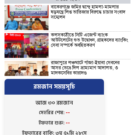
বাকেরগঞ্জে জমির দ্বন্দ্বে হামলা-মামলার
ষড়যন্ত্রে লিপ্ত ভাতিজার বিরুদ্ধে চাচার সংবাদ
সম্মেলন
কলসকাঠীতে সিটি এজেন্ট ব্যাংক
আউটলেটের শুভ উদ্বোধন, গ্রাহকদের ব্যাংকিং
সেবা সম্পর্কে অবহিতকরণ
রাজাপুরে লঞ্চঘাটে গাঁজা-ইয়াবা সেবনের
আসর ভেঙে দিল ভ্রাম্যমাণ আদালত, ৩
মাদকসেবির কারাদণ্ড
রমজান সময়সূচি
নিখোঁজ ভিকটিমের সন্ধান মেলেনি …
ট্রাইব্যুনালে প্রশ্নবিদ্ধ চার্জশিট দেয়ায়
পিবিআই’র তদন্তকারী কর্মকর্তাকে শোকজ সহ
আজ ৩০ রমজান
সিআইডিকে তদন্তের নির্দেশ
সেহরির শেষ:
--
নতুন নেতৃত্বে এগিয়ে যাওয়ার প্রত্যয়ে
ইফতার শুরু:
--
বাকেরগঞ্জের বাখরকাঠি বি আই টি বালিকা
মাধ্যমিক বিদ্যালয়, এডহক কমিটির অভিষেকে
ইফতারের বাকি: ৩ঘ ৫১মি ২৭সে
শিক্ষার মানোন্নয়নের অঙ্গীকার