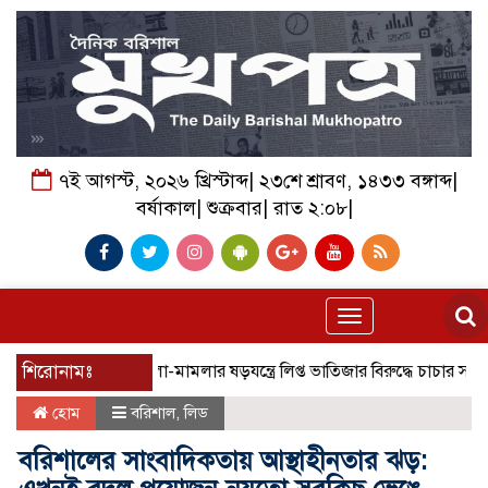
৭ই আগস্ট, ২০২৬ খ্রিস্টাব্দ| ২৩শে শ্রাবণ, ১৪৩৩ বঙ্গাব্দ|
বর্ষাকাল| শুক্রবার| রাত ২:০৮|
Toggle
navigation
 জমির দ্বন্দ্বে হামলা-মামলার ষড়যন্ত্রে লিপ্ত ভাতিজার বিরুদ্ধে চাচার সংবাদ সম্ম
শিরোনামঃ
হোম
বরিশাল
,
লিড
বরিশালের সাংবাদিকতায় আস্থাহীনতার ঝড়: