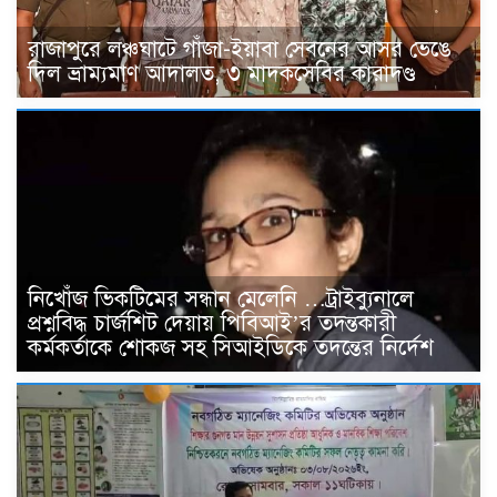
রাজাপুরে লঞ্চঘাটে গাঁজা-ইয়াবা সেবনের আসর ভেঙে
দিল ভ্রাম্যমাণ আদালত, ৩ মাদকসেবির কারাদণ্ড
নিখোঁজ ভিকটিমের সন্ধান মেলেনি …ট্রাইব্যুনালে
প্রশ্নবিদ্ধ চার্জশিট দেয়ায় পিবিআই’র তদন্তকারী
কর্মকর্তাকে শোকজ সহ সিআইডিকে তদন্তের নির্দেশ