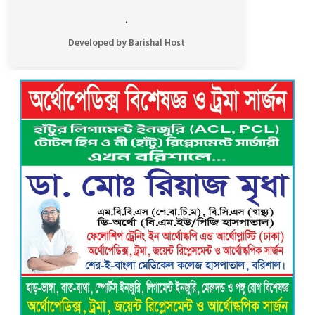
.
বরিশালে গভীর রাতে বিশ্ববিদ্যালয়
শিক্ষার্থীদের তৎপরতায় অবৈধ বাল্কহেড এবং
Developed by Barishal Host
লোড ড্রেজার জব্দ, ৪ জনের এক মাসের
কারাদণ্ড
ভয়াবহ বিস্ফোরণে কেঁপে উঠল বাকেরগঞ্জ:
আগুনে দগ্ধ নারী-শিশুসহ ৩, তুলাতলা নদীতে
ঝাঁপ দিয়ে প্রাণ বাঁচানোর চেষ্টা
গৌরনদী প্রেসক্লাবের সাধারণ সম্পাদকের
ওপর হামলা, জেলা সাংবাদিক ইউনিয়নের
নিন্দা
বরিশাল ক্লাবের সভাপতি নির্বাচিত হওয়ায়
এ্যাডঃ মুজিবুর রহমান সরোয়ার কে ফুলেল
শুভেচ্ছা”
গৌরনদী প্রেসক্লাবের সাধারণ সম্পাদক এস.
এম. জুলফিকারের ওপর অতর্কিত হামলা:
তীব্র নিন্দা ও শাস্তির দাবি