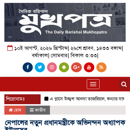
১০ই আগস্ট, ২০২৬ খ্রিস্টাব্দ| ২৬শে শ্রাবণ, ১৪৩৩ বঙ্গাব্দ|
বর্ষাকাল| সোমবার| বিকাল ৩:৩৩|
Toggle
navigation
শিরোনামঃ
এ প্লাসে উজ্জ্বল আনসা তাজরিয়ান, কন্যার সাফল্যে গর্ব
হোম
জাতীয়
নেপালের নতুন প্রধানমন্ত্রীকে অভিনন্দন অধ্যাপক