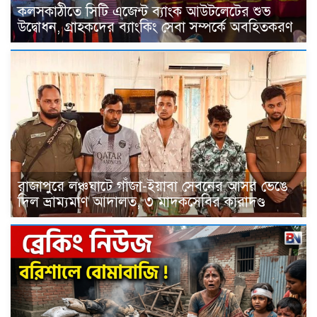
কলসকাঠীতে সিটি এজেন্ট ব্যাংক আউটলেটের শুভ
উদ্বোধন, গ্রাহকদের ব্যাংকিং সেবা সম্পর্কে অবহিতকরণ
রাজাপুরে লঞ্চঘাটে গাঁজা-ইয়াবা সেবনের আসর ভেঙে
দিল ভ্রাম্যমাণ আদালত, ৩ মাদকসেবির কারাদণ্ড