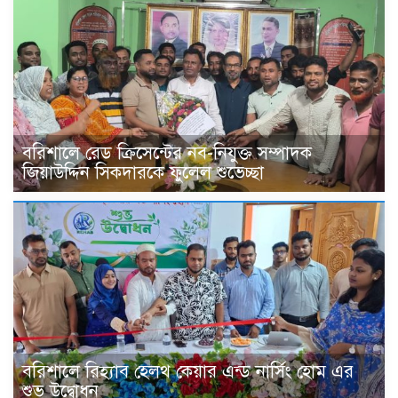
বরিশালে রেড ক্রিসেন্টের নব-নিযুক্ত সম্পাদক
জিয়াউদ্দিন সিকদারকে ফুলেল শুভেচ্ছা
বরিশালে রিহ্যাব হেলথ কেয়ার এন্ড নার্সিং হোম এর
শুভ উদ্বোধন