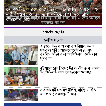
ভয়াবহ বিস্ফোরণে কেঁপে উঠল বাকেরগঞ্জ: আগুনে দগ্ধ
নারী-শিশুসহ ৩, তুলাতলা নদীতে ঝাঁপ দিয়ে প্রাণ
বাঁচানোর চেষ্টা
সর্বশেষ সংবাদ
জনপ্রিয় সংবাদ
এ প্লাসে উজ্জ্বল আনসা তাজরিয়ান, কন্যার
সাফল্যে গর্বিত অ্যাডভোকেট এইচ এম
তসলিম উদ্দিন ও প্রধান শিক্ষিকা তানজিমান
সুলতানা
বরিশালে রেড ক্রিসেন্টের নব-নিযুক্ত সম্পাদক
জিয়াউদ্দিন সিকদারকে ফুলেল শুভেচ্ছা
এক জালেই ৪৬ মণ ইলিশ, মহিপুরে বিক্রি
৪৮ লাখ ৫০ হাজার টাকায়