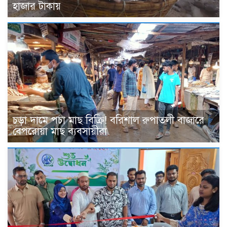
হাজার টাকায়
চড়া দামে পচা মাছ বিক্রি! বরিশাল রুপাতলী বাজারে
বেপরোয়া মাছ ব্যবসায়ীরা