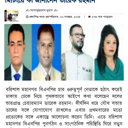
মিটিংয়ে কী জানালেন তারেক রহমান
✍️ আসাদুজ্জামান মুরাদ ✍
প্রকাশিত সময় বৃহস্পতিবার, ২০ নভেম্বর, ২০২৫
২৭৪ বার পড়েছেন
বরিশাল মহানগর বিএনপির চার গুরুত্বপূর্ণ নেতাকে হঠাৎ করেই
ঢাকায় ডেকে নিয়ে পৃথকভাবে স্কাইপে কথা বলেছেন দলের
ভারপ্রাপ্ত চেয়ারম্যান তারেক রহমান। দীর্ঘদিন ধরে যৌথ সভায়
তাদের সঙ্গে যোগাযোগ রাখলেও এবার প্রথমবারের মতো
প্রত্যেকের সঙ্গে একান্তে আলোচনা করেন তিনি। এতে বরিশাল
মহানগর বিএনপির পুনর্গঠন ও সাংগঠনিক পরিস্থিতি ঘিরে নতুন