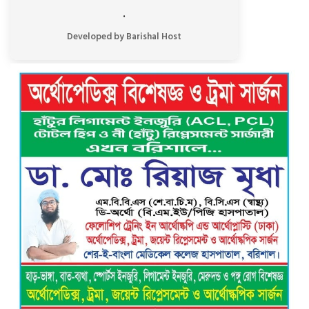
.
রাজাপুরে লঞ্চঘাটে গাঁজা-ইয়াবা সেবনের
আসর ভেঙে দিল ভ্রাম্যমাণ আদালত, ৩
Developed by Barishal Host
মাদকসেবির কারাদণ্ড
নিখোঁজ ভিকটিমের সন্ধান মেলেনি …
ট্রাইব্যুনালে প্রশ্নবিদ্ধ চার্জশিট দেয়ায়
পিবিআই’র তদন্তকারী কর্মকর্তাকে শোকজ সহ
সিআইডিকে তদন্তের নির্দেশ
নতুন নেতৃত্বে এগিয়ে যাওয়ার প্রত্যয়ে
বাকেরগঞ্জের বাখরকাঠি বি আই টি বালিকা
মাধ্যমিক বিদ্যালয়, এডহক কমিটির অভিষেকে
শিক্ষার মানোন্নয়নের অঙ্গীকার
বরিশালে গভীর রাতে বিশ্ববিদ্যালয়
শিক্ষার্থীদের তৎপরতায় অবৈধ বাল্কহেড এবং
লোড ড্রেজার জব্দ, ৪ জনের এক মাসের
কারাদণ্ড
ভয়াবহ বিস্ফোরণে কেঁপে উঠল বাকেরগঞ্জ:
আগুনে দগ্ধ নারী-শিশুসহ ৩, তুলাতলা নদীতে
ঝাঁপ দিয়ে প্রাণ বাঁচানোর চেষ্টা