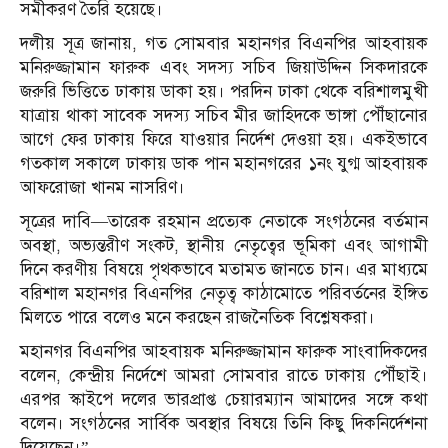
সমীকরণ তৈরি হয়েছে।
দলীয় সূত্র জানায়, গত সোমবার মহানগর বিএনপির আহবায়ক
মনিরুজ্জামান ফারুক এবং সদস্য সচিব জিয়াউদ্দিন সিকদারকে
জরুরি ভিত্তিতে ঢাকায় ডাকা হয়। পরদিন ঢাকা থেকে বরিশালমুখী
যাত্রায় থাকা সাবেক সদস্য সচিব মীর জাহিদকে ভাঙ্গা পৌঁছানোর
আগে ফের ঢাকায় ফিরে যাওয়ার নির্দেশ দেওয়া হয়। একইভাবে
গতকাল সকালে ঢাকায় ডাক পান মহানগরের ১নং যুগ্ম আহবায়ক
আফরোজা খানম নাসরিণ।
সূত্রের দাবি—তারেক রহমান প্রত্যেক নেতাকে সংগঠনের বর্তমান
অবস্থা, অভ্যন্তরীণ সংকট, স্থানীয় নেতৃত্বের ভূমিকা এবং আগামী
দিনে করণীয় বিষয়ে পৃথকভাবে মতামত জানতে চান। এর মাধ্যমে
বরিশাল মহানগর বিএনপির নেতৃত্ব কাঠামোতে পরিবর্তনের ইঙ্গিত
মিলতে পারে বলেও মনে করছেন রাজনৈতিক বিশ্লেষকরা।
মহানগর বিএনপির আহবায়ক মনিরুজ্জামান ফারুক সাংবাদিকদের
বলেন, কেন্দ্রীয় নির্দেশে আমরা সোমবার রাতে ঢাকায় পৌঁছাই।
এরপর স্কাইপে দলের ভারপ্রাপ্ত চেয়ারম্যান আমাদের সঙ্গে কথা
বলেন। সংগঠনের সার্বিক অবস্থার বিষয়ে তিনি কিছু দিকনির্দেশনা
দিয়েছেন।”