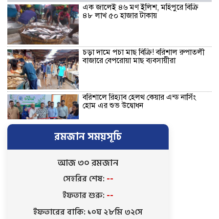
এক জালেই ৪৬ মণ ইলিশ, মহিপুরে বিক্রি
৪৮ লাখ ৫০ হাজার টাকায়
চড়া দামে পচা মাছ বিক্রি! বরিশাল রুপাতলী
বাজারে বেপরোয়া মাছ ব্যবসায়ীরা
বরিশালে রিহ্যাব হেলথ কেয়ার এন্ড নার্সিং
হোম এর শুভ উদ্বোধন
রমজান সময়সূচি
বাকেরগঞ্জে জমির দ্বন্দ্বে হামলা-মামলার
ষড়যন্ত্রে লিপ্ত ভাতিজার বিরুদ্ধে চাচার সংবাদ
সম্মেলন
আজ ৩০ রমজান
সেহরির শেষ:
--
কলসকাঠীতে সিটি এজেন্ট ব্যাংক
ইফতার শুরু:
--
আউটলেটের শুভ উদ্বোধন, গ্রাহকদের ব্যাংকিং
সেবা সম্পর্কে অবহিতকরণ
ইফতারের বাকি: ১০ঘ ২৮মি ৩১সে