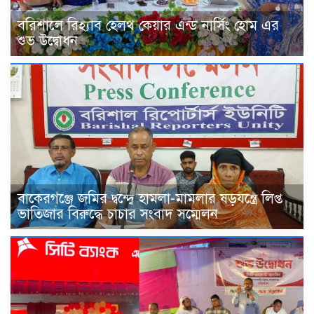
বরিশালে রিহ্যাব হেলথ কেয়ার এন্ড নার্সিং হোম এর
শুভ উদ্বোধন
বাকেরগঞ্জে জমির দ্বন্দ্বে হামলা-মামলার ষড়যন্ত্রে লিপ্ত
ভাতিজার বিরুদ্ধে চাচার সংবাদ সম্মেলন