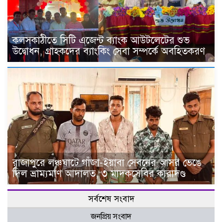
কলসকাঠীতে সিটি এজেন্ট ব্যাংক আউটলেটের শুভ
উদ্বোধন, গ্রাহকদের ব্যাংকিং সেবা সম্পর্কে অবহিতকরণ
রাজাপুরে লঞ্চঘাটে গাঁজা-ইয়াবা সেবনের আসর ভেঙে
দিল ভ্রাম্যমাণ আদালত, ৩ মাদকসেবির কারাদণ্ড
সর্বশেষ সংবাদ
জনপ্রিয় সংবাদ