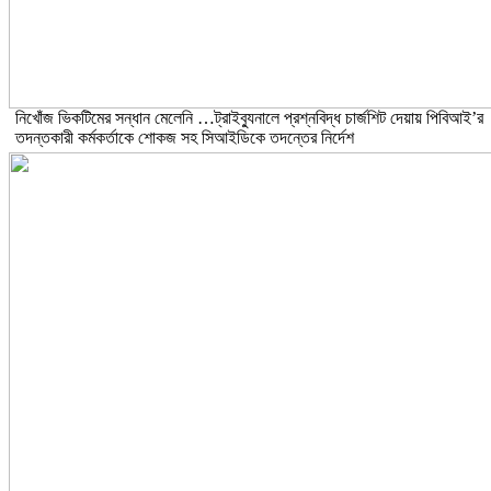
নিখোঁজ ভিকটিমের সন্ধান মেলেনি …ট্রাইব্যুনালে প্রশ্নবিদ্ধ চার্জশিট দেয়ায় পিবিআই’র
তদন্তকারী কর্মকর্তাকে শোকজ সহ সিআইডিকে তদন্তের নির্দেশ