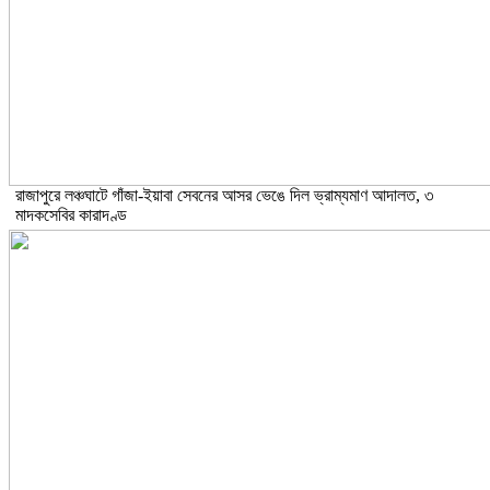
রাজাপুরে লঞ্চঘাটে গাঁজা-ইয়াবা সেবনের আসর ভেঙে দিল ভ্রাম্যমাণ আদালত, ৩
মাদকসেবির কারাদণ্ড