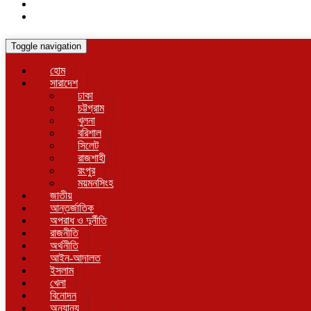
Toggle navigation
হোম
সারাদেশ
ঢাকা
চট্টগ্রাম
খুলনা
বরিশাল
সিলেট
রাজশাহী
রংপুর
ময়মনসিংহ
জাতীয়
আন্তর্জাতিক
অপরাধ ও দুর্নীতি
রাজনীতি
অর্থনীতি
আইন-আদালত
ইসলাম
খেলা
বিনোদন
অন্যান্য