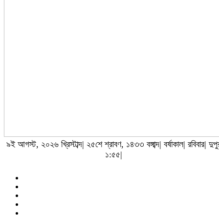
৯ই আগস্ট, ২০২৬ খ্রিস্টাব্দ| ২৫শে শ্রাবণ, ১৪৩৩ বঙ্গাব্দ| বর্ষাকাল| রবিবার| দুপু
১:৫৫|