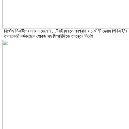
নিখোঁজ ভিকটিমের সন্ধান মেলেনি …ট্রাইব্যুনালে প্রশ্নবিদ্ধ চার্জশিট দেয়ায় পিবিআই’র
তদন্তকারী কর্মকর্তাকে শোকজ সহ সিআইডিকে তদন্তের নির্দেশ