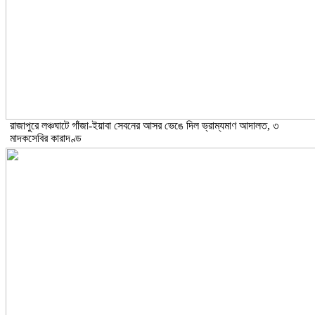
রাজাপুরে লঞ্চঘাটে গাঁজা-ইয়াবা সেবনের আসর ভেঙে দিল ভ্রাম্যমাণ আদালত, ৩
মাদকসেবির কারাদণ্ড