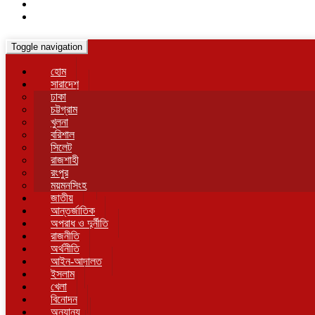
Toggle navigation
হোম
সারাদেশ
ঢাকা
চট্টগ্রাম
খুলনা
বরিশাল
সিলেট
রাজশাহী
রংপুর
ময়মনসিংহ
জাতীয়
আন্তর্জাতিক
অপরাধ ও দুর্নীতি
রাজনীতি
অর্থনীতি
আইন-আদালত
ইসলাম
খেলা
বিনোদন
অন্যান্য