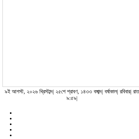
৯ই আগস্ট, ২০২৬ খ্রিস্টাব্দ| ২৫শে শ্রাবণ, ১৪৩৩ বঙ্গাব্দ| বর্ষাকাল| রবিবার| রা
৯:৫৯|