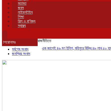
মতামত
জবস
লাইফস্টাইল
শিক্ষা
শিল্প ও বানিজ্য
স্বাস্থ্য
রাজনীতিতে
শিরোনামঃ
এক জালেই ৪৬ মণ ইলিশ, মহিপুরে বিক্রি ৪৮ লাখ ৫০ হাজার টাক
সর্বশেষ সংবাদ
জনপ্রিয় সংবাদ