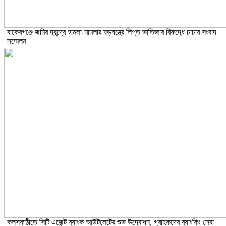
বাকেরগঞ্জে জমির দ্বন্দ্বে হামলা-মামলার ষড়যন্ত্রে লিপ্ত ভাতিজার বিরুদ্ধে চাচার সংবাদ
সম্মেলন
কলসকাঠীতে সিটি এজেন্ট ব্যাংক আউটলেটের শুভ উদ্বোধন, গ্রাহকদের ব্যাংকিং সেবা