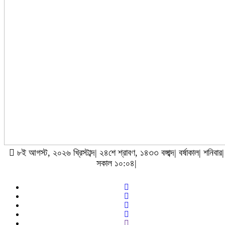
৮ই আগস্ট, ২০২৬ খ্রিস্টাব্দ| ২৪শে শ্রাবণ, ১৪৩৩ বঙ্গাব্দ| বর্ষাকাল| শনিবার|
সকাল ১০:০৪|