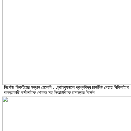
নিখোঁজ ভিকটিমের সন্ধান মেলেনি …ট্রাইব্যুনালে প্রশ্নবিদ্ধ চার্জশিট দেয়ায় পিবিআই’র
তদন্তকারী কর্মকর্তাকে শোকজ সহ সিআইডিকে তদন্তের নির্দেশ