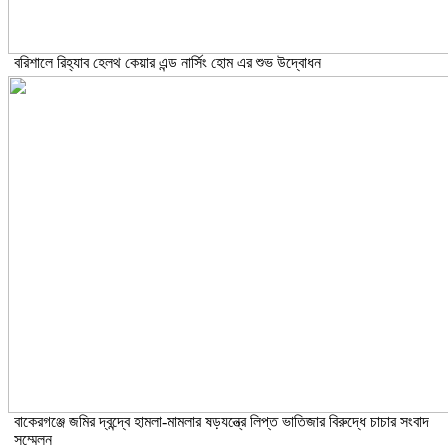
বরিশালে রিহ্যাব হেলথ কেয়ার এন্ড নার্সিং হোম এর শুভ উদ্বোধন
বাকেরগঞ্জে জমির দ্বন্দ্বে হামলা-মামলার ষড়যন্ত্রে লিপ্ত ভাতিজার বিরুদ্ধে চাচার সংবাদ
সম্মেলন