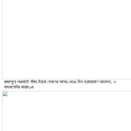
রাজাপুরে লঞ্চঘাটে গাঁজা-ইয়াবা সেবনের আসর ভেঙে দিল ভ্রাম্যমাণ আদালত, ৩
মাদকসেবির কারাদণ্ড