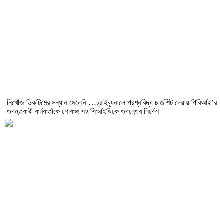
নিখোঁজ ভিকটিমের সন্ধান মেলেনি …ট্রাইব্যুনালে প্রশ্নবিদ্ধ চার্জশিট দেয়ায় পিবিআই’র
তদন্তকারী কর্মকর্তাকে শোকজ সহ সিআইডিকে তদন্তের নির্দেশ