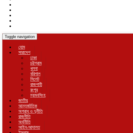
Toggle navigation
হোম
সারাদেশ
ঢাকা
চট্টগ্রাম
খুলনা
বরিশাল
সিলেট
রাজশাহী
রংপুর
ময়মনসিংহ
জাতীয়
আন্তর্জাতিক
অপরাধ ও দুর্নীতি
রাজনীতি
অর্থনীতি
আইন-আদালত
ইসলাম