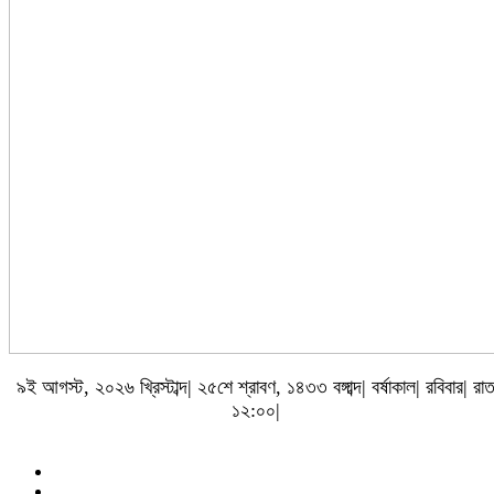
৯ই আগস্ট, ২০২৬ খ্রিস্টাব্দ| ২৫শে শ্রাবণ, ১৪৩৩ বঙ্গাব্দ| বর্ষাকাল| রবিবার| রা
১২:০০|