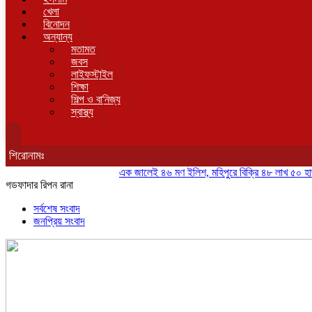
খেলা
বিনোদন
অন্যান্য
মতামত
জবস
লাইফস্টাইল
শিক্ষা
শিল্প ও বানিজ্য
স্বাস্থ্য
শিরোনামঃ
এক জালেই ৪৬ মণ ইলিশ, মহিপুরে বিক্রি ৪৮ লাখ ৫০ হাজার টাক
গডফাদার রিপন রানা
সর্বশেষ সংবাদ
জনপ্রিয় সংবাদ