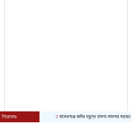
শিরোনামঃ
বাকেরগঞ্জে জমির দ্বন্দ্বে হামলা-মামলার ষড়যন্ত্রে 
৭ই আগস্ট, ২০২৬ খ্রিস্টাব্দ| ২৩শে শ্রাবণ, ১৪৩৩ বঙ্গাব্দ| বর্ষাকাল|