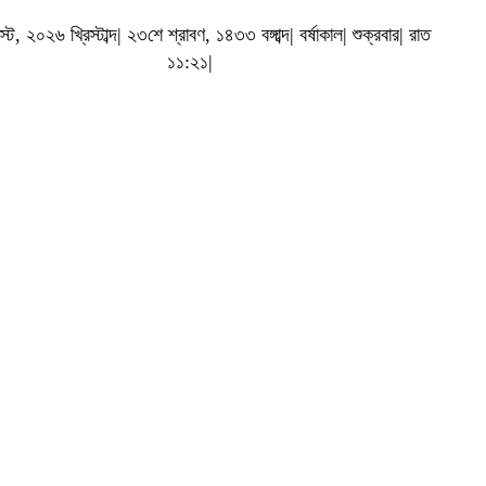
, ২০২৬ খ্রিস্টাব্দ| ২৩শে শ্রাবণ, ১৪৩৩ বঙ্গাব্দ| বর্ষাকাল| শুক্রবার| রাত
১১:২১|