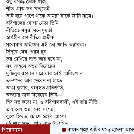
শুধু বসন্তে ডেকে থামে,
শীত–গ্রীষ্ম সব ঋতুতেই
ভাই হয়ে পাশে থাকে আমরা যাকে জানি নামে।
বরিশালের যোগ্য নেতা তিনি,
নীতিতে মধুর, মনে দৃঢ়তা,
স্বার্থহীন রাজনীতির প্রতীক—
সরোয়ার ভাইয়ের এই তো খ্যাতি অম্লানতা।
সিঁদুরে মেঘ, গরম চুন—
ভয় দেখিয়ে লাভ আর হবে না,
সৎ সাহসে অভয় দিয়েছেন
মুজিবুর রহমান সরোয়ার ভাই, অবিচল না।
তরুণদের আর দেবেন না হাতে
ভাঙা কুলার, ব্যবহৃত প্রতিশ্রুতি,
অভয়ের ডাক দিয়েছেন তিনি—
শির নত করো না, ও বরিশালবাসী, এই তাঁর নীতি।
তাই নেই ভয়, নেই সংশয়,
বুকে হিম্মত, চোখে স্বপ্নের আলো,
বরিশাল সদর–পাঁচ আজ উদ্ভাসিত,
শিরোনামঃ
বাকেরগঞ্জে জমির দ্বন্দ্বে হামলা-মামলার ষ
সরোয়ার ভাইকে পেয়ে—আগামীর পথে চলো।