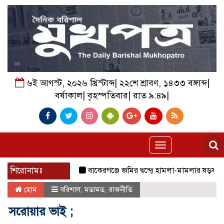
৬ই আগস্ট, ২০২৬ খ্রিস্টাব্দ| ২২শে শ্রাবণ, ১৪৩৩ বঙ্গাব্দ|
বর্ষাকাল| বৃহস্পতিবার| রাত ৯:৪৯|
Toggle
navigation
শিরোনামঃ
বাকেরগঞ্জে জমির দ্বন্দ্বে হামলা-মামলার ষড়যন্ত্রে লিপ্
হোম
বরিশাল
,
মতামত
,
রাজনীতি
সরোয়ার ভাই ;