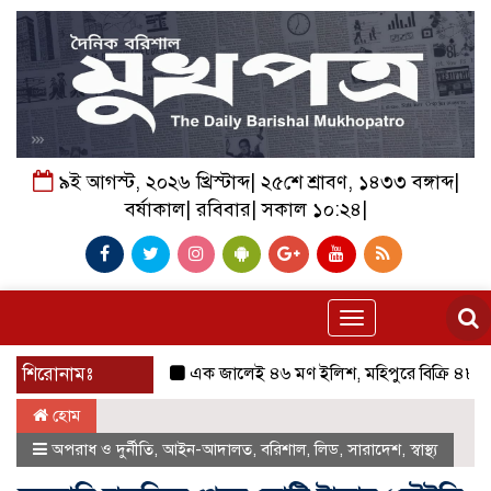
৯ই আগস্ট, ২০২৬ খ্রিস্টাব্দ| ২৫শে শ্রাবণ, ১৪৩৩ বঙ্গাব্দ|
বর্ষাকাল| রবিবার| সকাল ১০:২৪|
Toggle
navigation
শিরোনামঃ
এক জালেই ৪৬ মণ ইলিশ, মহিপুরে বিক্রি ৪৮ লাখ ৫০ 
হোম
অপরাধ ও দুর্নীতি
,
আইন-আদালত
,
বরিশাল
,
লিড
,
সারাদেশ
,
স্বাস্থ্য