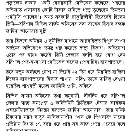
পড়াচ্ছেন ঢাকার একটি বেসরকারি মেডিকেল কলেজে, শহরের
অভিজাত এলাকায় কোটি টাকার জমিতে গড়ে তুলেছেন তিনতলা
‘মৌটুসি প্যালেস’। অথচ সরকারি চাকুরিজীবী হিসেবেই ছিলেন
তিনি—বরিশাল সিভিল সার্জন অফিসের সদ্য সাবেক হিসাব রক্ষক
জাহিদা আনোয়ার মুন্নি।
তার বিরুদ্ধে অনিয়ম ও দুর্নীতির মাধ্যমে আয়বহির্ভূত বিপুল সম্পদ
অর্জনের অভিযোগে তদন্ত শুরু করেছে স্বাস্থ্য বিভাগ। অভিযোগ
ওঠার পর হঠাৎ করেই তিনি স্বেচ্ছায় বদলি হয়ে যোগ দেন
বরিশাল শের-ই-বাংলা মেডিকেল কলেজ (শেবাচিম) হাসপাতালে।
তবে নতুন কর্মস্থলে যোগ না দিয়েই ২২ দিন ধরে নিয়মিত হাজিরা
দিচ্ছেন হাসপাতালের হিসাব শাখায়। যদিও তাকে দায়িত্ব দেওয়া
হয়েছিল পার্শ্ববর্তী মডেল ফ্যামিলি প্লানিং অফিসে।
সিভিল সার্জন অফিসের তথ্য অনুযায়ী, দীর্ঘদিন ধরে বরিশাল
জেলার স্বাস্থ্য কমপ্লেক্স ও কমিউনিটি ক্লিনিকের টেন্ডার কার্যক্রম
একচেটিয়াভাবে নিয়ন্ত্রণ করতেন জাহিদা আনোয়ার। তার ঘনিষ্ঠ
ঠিকাদার মরন বাবুর মালিকানাধীন “এস কে পিপলাই” নামের
প্রতিষ্ঠান বিগত ১৭ বছর ধরে প্রায় সব কাজ পেয়ে এসেছে বলে