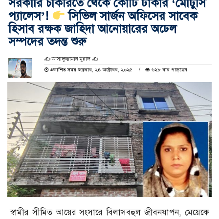
সরকারি চাকরিতে থেকে কোটি টাকার ‘মৌটুসি
প্যালেস’!
সিভিল সার্জন অফিসের সাবেক
হিসাব রক্ষক জাহিদা আনোয়ারের অঢেল
সম্পদের তদন্ত শুরু
✍️ আসাদুজ্জামান মুরাদ ✍
প্রকাশিত সময় শুক্রবার, ২৪ অক্টোবর, ২০২৫
৬২৮ বার পড়েছেন
স্বামীর সীমিত আয়ের সংসারে বিলাসবহুল জীবনযাপন, মেয়েকে