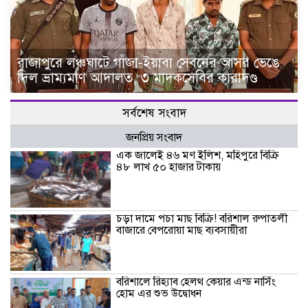
রাজাপুরে লঞ্চঘাটে গাঁজা-ইয়াবা সেবনের আসর ভেঙে
দিল ভ্রাম্যমাণ আদালত, ৩ মাদকসেবির কারাদণ্ড
সর্বশেষ সংবাদ
জনপ্রিয় সংবাদ
এক জালেই ৪৬ মণ ইলিশ, মহিপুরে বিক্রি
৪৮ লাখ ৫০ হাজার টাকায়
চড়া দামে পচা মাছ বিক্রি! বরিশাল রুপাতলী
বাজারে বেপরোয়া মাছ ব্যবসায়ীরা
বরিশালে রিহ্যাব হেলথ কেয়ার এন্ড নার্সিং
হোম এর শুভ উদ্বোধন