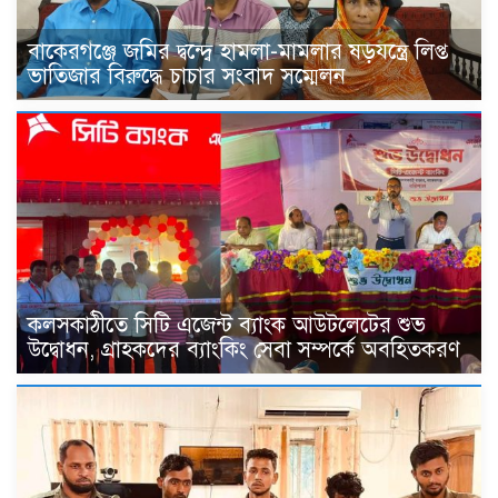
বাকেরগঞ্জে জমির দ্বন্দ্বে হামলা-মামলার ষড়যন্ত্রে লিপ্ত
ভাতিজার বিরুদ্ধে চাচার সংবাদ সম্মেলন
কলসকাঠীতে সিটি এজেন্ট ব্যাংক আউটলেটের শুভ
উদ্বোধন, গ্রাহকদের ব্যাংকিং সেবা সম্পর্কে অবহিতকরণ