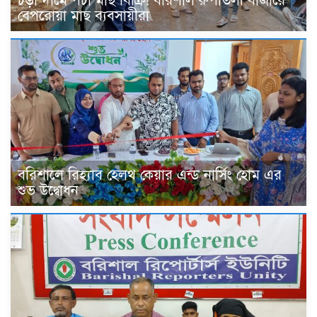
চড়া দামে পচা মাছ বিক্রি! বরিশাল রুপাতলী বাজারে
বেপরোয়া মাছ ব্যবসায়ীরা
বরিশালে রিহ্যাব হেলথ কেয়ার এন্ড নার্সিং হোম এর
শুভ উদ্বোধন