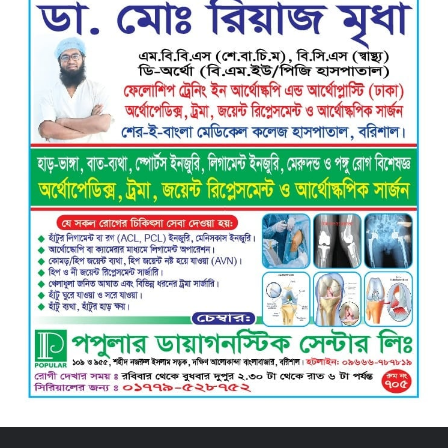
মাধ্যমিক বিদ্যালয়, এডহক কমিটির অভিষেকে
শিক্ষার মানোন্নয়নের অঙ্গীকার
বরিশালে গভীর রাতে বিশ্ববিদ্যালয়
শিক্ষার্থীদের তৎপরতায় অবৈধ বাল্কহেড এবং
লোড ড্রেজার জব্দ, ৪ জনের এক মাসের
কারাদণ্ড
ভয়াবহ বিস্ফোরণে কেঁপে উঠল বাকেরগঞ্জ:
আগুনে দগ্ধ নারী-শিশুসহ ৩, তুলাতলা নদীতে
ঝাঁপ দিয়ে প্রাণ বাঁচানোর চেষ্টা