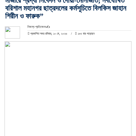
মাজারে শ্রদ্ধা নিবেদন ও দোয়া-মোনাজাত; নবঘোষিত
বরিশাল মহানগর ছাত্রদলের কর্মসূচিতে বিলকিস জাহান
শিরীন ও ফারুক”
নিজস্ব প্রতিবেদক✍️
প্রকাশিত সময় রবিবার, ১০ মে, ২০২৬
১৮৫ বার পড়েছেন