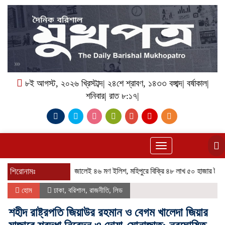
৮ই আগস্ট, ২০২৬ খ্রিস্টাব্দ| ২৪শে শ্রাবণ, ১৪৩৩ বঙ্গাব্দ| বর্ষাকাল|
শনিবার| রাত ৮:১৭|
Toggle
navigation
শিরোনামঃ
এক জালেই ৪৬ মণ ইলিশ, মহিপুরে বিক্রি ৪৮ লাখ ৫০ হাজার টাকায়
চড়া 
হোম
ঢাকা
,
বরিশাল
,
রাজনীতি
,
লিড
শহীদ রাষ্ট্রপতি জিয়াউর রহমান ও বেগম খালেদা জিয়ার