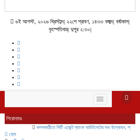
৬ই আগস্ট, ২০২৬ খ্রিস্টাব্দ| ২২শে শ্রাবণ, ১৪৩৩ বঙ্গাব্দ| বর্ষাকাল|
বৃহস্পতিবার| দুপুর ২:৩০|
Toggle
navigation
শিরোনামঃ
কলসকাঠীতে সিটি এজেন্ট ব্যাংক আউটলেটের শুভ উদ্বোধন, গ্রাহকদের ব্যাংক
হোম