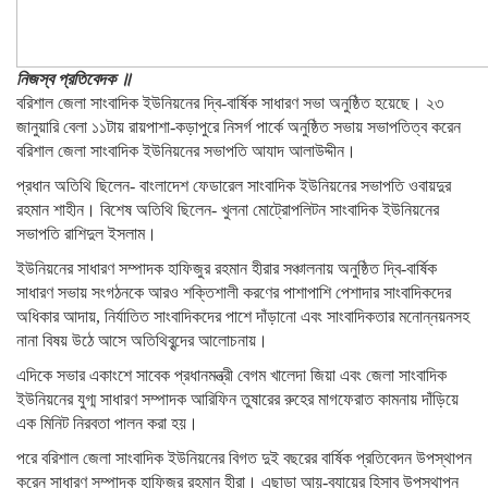
নিজস্ব প্রতিবেদক ॥
বরিশাল জেলা সাংবাদিক ইউনিয়নের দ্বি-বার্ষিক সাধারণ সভা অনুষ্ঠিত হয়েছে। ২৩
জানুয়ারি বেলা ১১টায় রায়পাশা-কড়াপুরে নিসর্গ পার্কে অনুষ্ঠিত সভায় সভাপতিত্ব করেন
বরিশাল জেলা সাংবাদিক ইউনিয়নের সভাপতি আযাদ আলাউদ্দীন।
প্রধান অতিথি ছিলেন- বাংলাদেশ ফেডারেল সাংবাদিক ইউনিয়নের সভাপতি ওবায়দুর
রহমান শাহীন। বিশেষ অতিথি ছিলেন- খুলনা মোট্রোপলিটন সাংবাদিক ইউনিয়নের
সভাপতি রাশিদুল ইসলাম।
ইউনিয়নের সাধারণ সম্পাদক হাফিজুর রহমান হীরার সঞ্চালনায় অনুষ্ঠিত দ্বি-বার্ষিক
সাধারণ সভায় সংগঠনকে আরও শক্তিশালী করণের পাশাপাশি পেশাদার সাংবাদিকদের
অধিকার আদায়, নির্যাতিত সাংবাদিকদের পাশে দাঁড়ানো এবং সাংবাদিকতার মনোন্নয়নসহ
নানা বিষয় উঠে আসে অতিথিবৃন্দের আলোচনায়।
এদিকে সভার একাংশে সাবেক প্রধানমন্ত্রী বেগম খালেদা জিয়া এবং জেলা সাংবাদিক
ইউনিয়নের যুগ্ম সাধারণ সম্পাদক আরিফিন তুষারের রুহের মাগফেরাত কামনায় দাঁড়িয়ে
এক মিনিট নিরবতা পালন করা হয়।
পরে বরিশাল জেলা সাংবাদিক ইউনিয়নের বিগত দুই বছরের বার্ষিক প্রতিবেদন উপস্থাপন
করেন সাধারণ সম্পাদক হাফিজুর রহমান হীরা। এছাড়া আয়-ব্যায়ের হিসাব উপস্থাপন