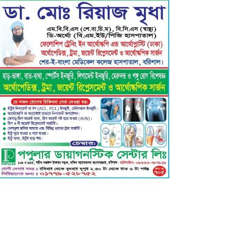
গৌরনদী প্রেসক্লাবের সাধারণ
সম্পাদকের ওপর হামলা, জেলা
সাংবাদিক ইউনিয়নের নিন্দা
বরিশাল ক্লাবের সভাপতি নির্বাচিত
হওয়ায় এ্যাডঃ মুজিবুর রহমান সরোয়ার
কে ফুলেল শুভেচ্ছা”