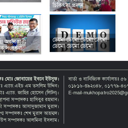
চিকিৎসা প্রদান
ডেমো ডেমো ডেমো ডেমো
রি অর্জনকারী
ডেমো ডেমো ডেমো
ে সংবর্ধনা
দকঃ মোঃ জোবায়ের ইবনে ইউসুফ।
বার্তা ও বানিজ্যিক কার্যালয়ঃ
্টাঃ এ্যাড.এইচ এম তসলিম উদ্দিন।
০১৮১৬-৩৯২০৪৮, ০১৭৭৯-৪০
াঃ এ্যাড. জাহির হোসেন (লিটন)।
E-mail-mukhopatro2025@g
স্থাপনা সম্পাদকঃ হাসিবুর রহমান।
্তা সম্পাদকঃ আসাদুজামান মুরাদ।
ুগ্ম সম্পাদকঃ শেখ মুরাদ আহম্মদ।
উপ সম্পাদকঃ আলমিনা ইসলাম।