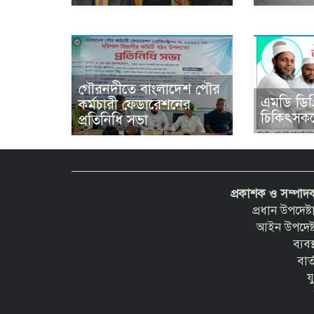
গৌরনদীতে বাংলাদেশ পৌর
এমডি ডিগ্
কর্মচারী ফেডারেশনের
চিকিৎসকক
প্রতিনিধি সভা
প্রকাশক ও সম্পা
প্রধান উপদেষ
আইন উপদেষ্ট
ব্যব
বার
য