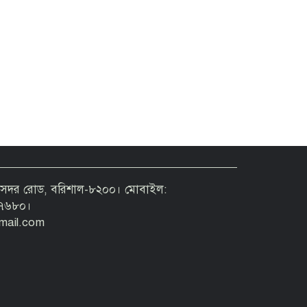
 ৫৬ সদর রোড, বরিশাল-৮২০০। মোবাইল:
৭৬৮০।
mail.com