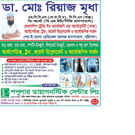
বরিশাল ক্লাবের সভাপতি নির্বাচিত হওয়ায়
এ্যাডঃ মুজিবুর রহমান সরোয়ার কে ফুলেল
শুভেচ্ছা”
গৌরনদী প্রেসক্লাবের সাধারণ সম্পাদক এস.
এম. জুলফিকারের ওপর অতর্কিত হামলা: তীব্র
নিন্দা ও শাস্তির দাবি