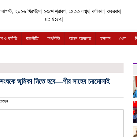
গস্ট, ২০২৬ খ্রিস্টাব্দ| ২৩শে শ্রাবণ, ১৪৩৩ বঙ্গাব্দ| বর্ষাকাল| শুক্রবার|
রাত ৪:৫২|
 ও দুর্নীতি
রাজনীতি
অর্থনীতি
আইন-আদালত
ইসলাম
খেলা
িসংঘকে ভূমিকা নিতে হবে—পীর সাহেব চরমোনাই
ড়েছেন