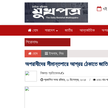
৭ই আ
হোম
সারাদেশ
জাতীয়
আন্তর্জাতিক
অপরাধ
শিরোনামঃ
হোম
ইসলাম
,
লিড
অপরাধীদের সীমান্তপারে আশ্রয় ঠেকাতে জাত
নিজস্ব প্রতিবেদক✍️
প্রকাশিত সময় রবিবার, ২১ ডিসেম্বর, ২০২৫
৫৪৩ বার প