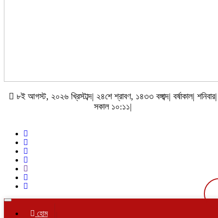
৮ই আগস্ট, ২০২৬ খ্রিস্টাব্দ| ২৪শে শ্রাবণ, ১৪৩৩ বঙ্গাব্দ| বর্ষাকাল| শনিবার|
সকাল ১০:১১|
Toggle
navigation
হোম