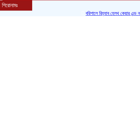
সারাদেশ
শিরোনামঃ
ঢাকা
বরিশালে রিহ্যাব হেলথ কেয়ার এন্ড না
চট্টগ্রাম
খুলনা
বরিশাল
সিলেট
রাজশাহী
রংপুর
ময়মনসিংহ
জাতীয়
আন্তর্জাতিক
অপরাধ ও দুর্নীতি
রাজনীতি
অর্থনীতি
আইন-আদালত
ইসলাম
খেলা
বিনোদন
অন্যান্য
মতামত
জবস
লাইফস্টাইল
শিক্ষা
শিল্প ও বানিজ্য
স্বাস্থ্য