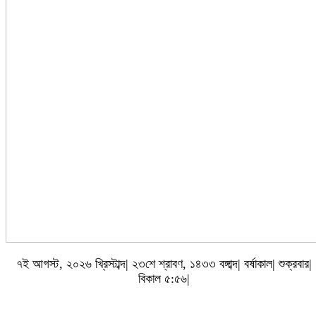
৭ই আগস্ট, ২০২৬ খ্রিস্টাব্দ| ২৩শে শ্রাবণ, ১৪৩৩ বঙ্গাব্দ| বর্ষাকাল| শুক্রবার|
বিকাল ৫:৫৬|