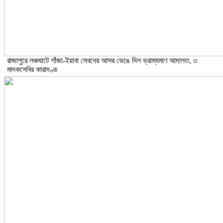
রাজাপুরে লঞ্চঘাটে গাঁজা-ইয়াবা সেবনের আসর ভেঙে দিল ভ্রাম্যমাণ আদালত, ৩
মাদকসেবির কারাদণ্ড