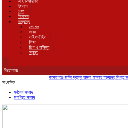
আইন-আদালত
ইসলাম
খেলা
বিনোদন
অন্যান্য
মতামত
জবস
লাইফস্টাইল
শিক্ষা
শিল্প ও বানিজ্য
স্বাস্থ্য
শিরোনামঃ
বাকেরগঞ্জে জমির দ্বন্দ্বে হামলা-মামলার ষড়যন্ত্রে লিপ্ত ভাতিজার 
সাংবাদিক
সর্বশেষ সংবাদ
জনপ্রিয় সংবাদ