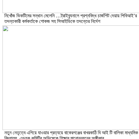
নিখোঁজ ভিকটিমের সন্ধান মেলেনি …ট্রাইব্যুনালে প্রশ্নবিদ্ধ চার্জশিট দেয়ায় পিবিআই’র
তদন্তকারী কর্মকর্তাকে শোকজ সহ সিআইডিকে তদন্তের নির্দেশ
নতুন নেতৃত্বে এগিয়ে যাওয়ার প্রত্যয়ে বাকেরগঞ্জের বাখরকাঠি বি আই টি বালিকা মাধ্যমিক
বিদ্যালয়, এডহক কমিটির অভিষেকে শিক্ষার মানোন্নয়নের অঙ্গীকার