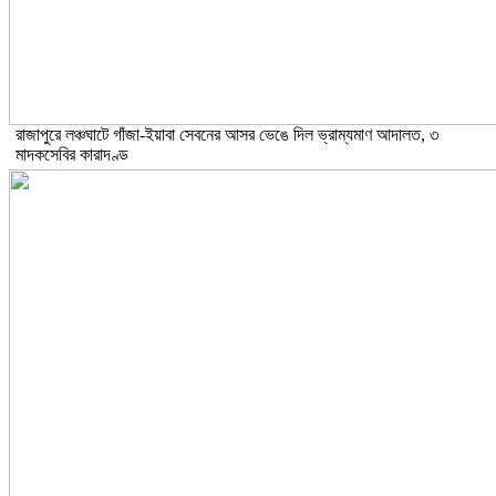
রাজাপুরে লঞ্চঘাটে গাঁজা-ইয়াবা সেবনের আসর ভেঙে দিল ভ্রাম্যমাণ আদালত, ৩
মাদকসেবির কারাদণ্ড