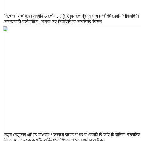
নিখোঁজ ভিকটিমের সন্ধান মেলেনি …ট্রাইব্যুনালে প্রশ্নবিদ্ধ চার্জশিট দেয়ায় পিবিআই’র
তদন্তকারী কর্মকর্তাকে শোকজ সহ সিআইডিকে তদন্তের নির্দেশ
নতুন নেতৃত্বে এগিয়ে যাওয়ার প্রত্যয়ে বাকেরগঞ্জের বাখরকাঠি বি আই টি বালিকা মাধ্যমিক
বিদ্যালয়, এডহক কমিটির অভিষেকে শিক্ষার মানোন্নয়নের অঙ্গীকার