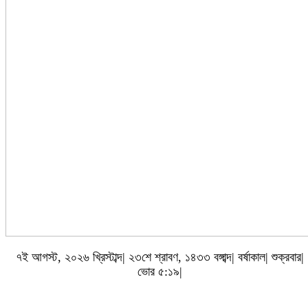
৭ই আগস্ট, ২০২৬ খ্রিস্টাব্দ| ২৩শে শ্রাবণ, ১৪৩৩ বঙ্গাব্দ| বর্ষাকাল| শুক্রবার|
ভোর ৫:১৯|