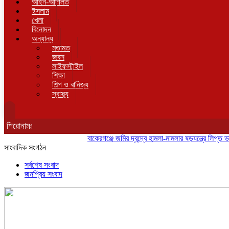
আইন-আদালত
ইসলাম
খেলা
বিনোদন
অন্যান্য
মতামত
জবস
লাইফস্টাইল
শিক্ষা
শিল্প ও বানিজ্য
স্বাস্থ্য
শিরোনামঃ
বাকেরগঞ্জে জমির দ্বন্দ্বে হামলা-মামলার ষড়যন্ত্রে লিপ্ত ভাতিজার 
সাংবাদিক সংগঠন
সর্বশেষ সংবাদ
জনপ্রিয় সংবাদ