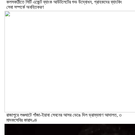
কলসকাঠীতে সিটি এজেন্ট ব্যাংক আউটলেটের শুভ উদ্বোধন, গ্রাহকদের ব্যাংকিং
সেবা সম্পর্কে অবহিতকরণ
রাজাপুরে লঞ্চঘাটে গাঁজা-ইয়াবা সেবনের আসর ভেঙে দিল ভ্রাম্যমাণ আদালত, ৩
মাদকসেবির কারাদণ্ড