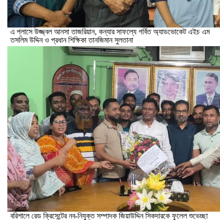
এ প্লাসে উজ্জ্বল আনসা তাজরিয়ান, কন্যার সাফল্যে গর্বিত অ্যাডভোকেট এইচ এম
তসলিম উদ্দিন ও প্রধান শিক্ষিকা তানজিমান সুলতানা
বরিশালে রেড ক্রিসেন্টের নব-নিযুক্ত সম্পাদক জিয়াউদ্দিন সিকদারকে ফুলেল শুভেচ্ছা