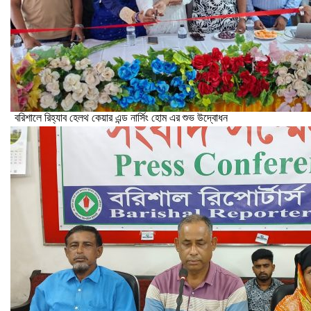
বরিশালে রিহ্যাব হেলথ কেয়ার এন্ড নার্সিং হোম এর শুভ উদ্বোধন