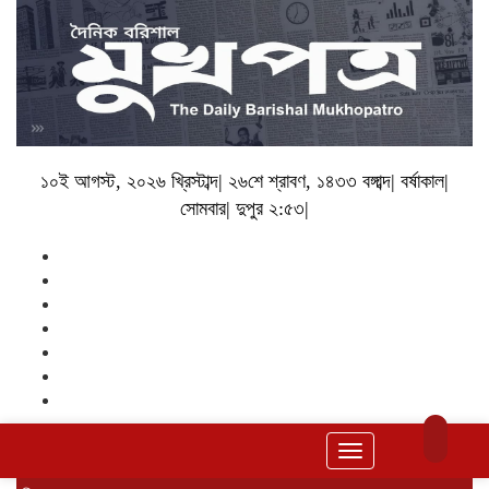
১০ই আগস্ট, ২০২৬ খ্রিস্টাব্দ| ২৬শে শ্রাবণ, ১৪৩৩ বঙ্গাব্দ| বর্ষাকাল|
সোমবার| দুপুর ২:৫৩|
Toggle
navigation