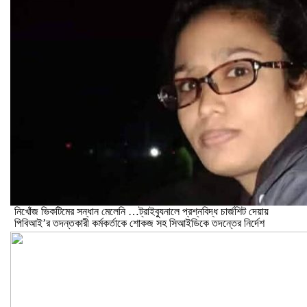
নিখোঁজ ভিকটিমের সন্ধান মেলেনি …ট্রাইব্যুনালে প্রশ্নবিদ্ধ চার্জশিট দেয়ায়
পিবিআই’র তদন্তকারী কর্মকর্তাকে শোকজ সহ সিআইডিকে তদন্তের নির্দেশ