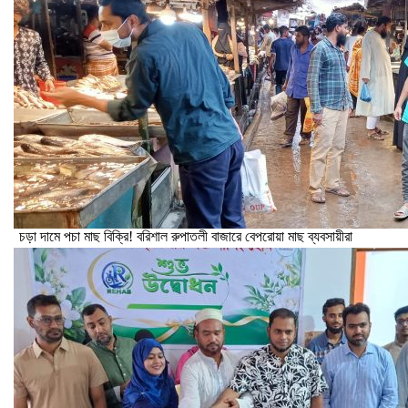
চড়া দামে পচা মাছ বিক্রি! বরিশাল রুপাতলী বাজারে বেপরোয়া মাছ ব্যবসায়ীরা