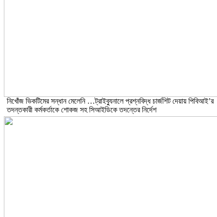
নিখোঁজ ভিকটিমের সন্ধান মেলেনি …ট্রাইব্যুনালে প্রশ্নবিদ্ধ চার্জশিট দেয়ায় পিবিআই’র
তদন্তকারী কর্মকর্তাকে শোকজ সহ সিআইডিকে তদন্তের নির্দেশ