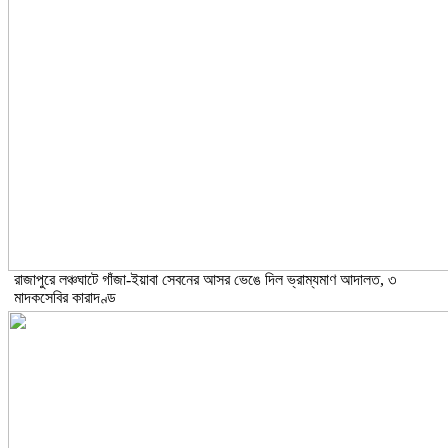
রাজাপুরে লঞ্চঘাটে গাঁজা-ইয়াবা সেবনের আসর ভেঙে দিল ভ্রাম্যমাণ আদালত, ৩
মাদকসেবির কারাদণ্ড