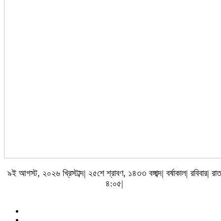
৯ই আগস্ট, ২০২৬ খ্রিস্টাব্দ| ২৫শে শ্রাবণ, ১৪৩৩ বঙ্গাব্দ| বর্ষাকাল| রবিবার| রা
৪:০৫|