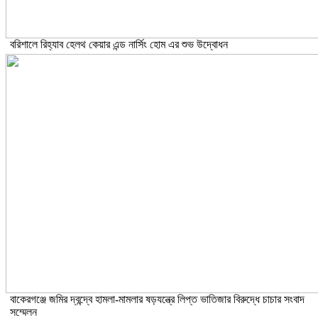
বরিশালে রিহ্যাব হেলথ কেয়ার এন্ড নার্সিং হোম এর শুভ উদ্বোধন
বাকেরগঞ্জে জমির দ্বন্দ্বে হামলা-মামলার ষড়যন্ত্রে লিপ্ত ভাতিজার বিরুদ্ধে চাচার সংবাদ
সম্মেলন