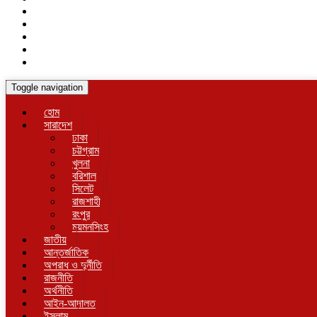
Toggle navigation
হোম
সারাদেশ
ঢাকা
চট্টগ্রাম
খুলনা
বরিশাল
সিলেট
রাজশাহী
রংপুর
ময়মনসিংহ
জাতীয়
আন্তর্জাতিক
অপরাধ ও দুর্নীতি
রাজনীতি
অর্থনীতি
আইন-আদালত
ইসলাম