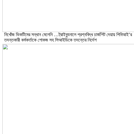
নিখোঁজ ভিকটিমের সন্ধান মেলেনি …ট্রাইব্যুনালে প্রশ্নবিদ্ধ চার্জশিট দেয়ায় পিবিআই’র
তদন্তকারী কর্মকর্তাকে শোকজ সহ সিআইডিকে তদন্তের নির্দেশ