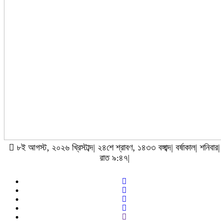
৮ই আগস্ট, ২০২৬ খ্রিস্টাব্দ| ২৪শে শ্রাবণ, ১৪৩৩ বঙ্গাব্দ| বর্ষাকাল| শনিবার|
রাত ৯:৪৭|