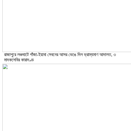
রাজাপুরে লঞ্চঘাটে গাঁজা-ইয়াবা সেবনের আসর ভেঙে দিল ভ্রাম্যমাণ আদালত, ৩
মাদকসেবির কারাদণ্ড