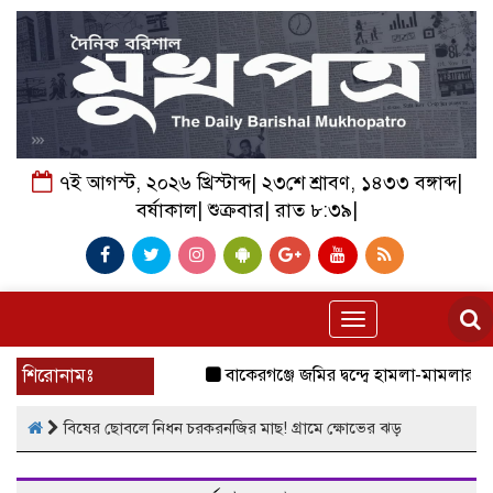
৭ই আগস্ট, ২০২৬ খ্রিস্টাব্দ| ২৩শে শ্রাবণ, ১৪৩৩ বঙ্গাব্দ|
বর্ষাকাল| শুক্রবার| রাত ৮:৩৯|
Toggle
navigation
শিরোনামঃ
বাকেরগঞ্জে জমির দ্বন্দ্বে হামলা-মামলার ষড়যন্
বিষের ছোবলে নিধন চরকরনজির মাছ! গ্রামে ক্ষোভের ঝড়