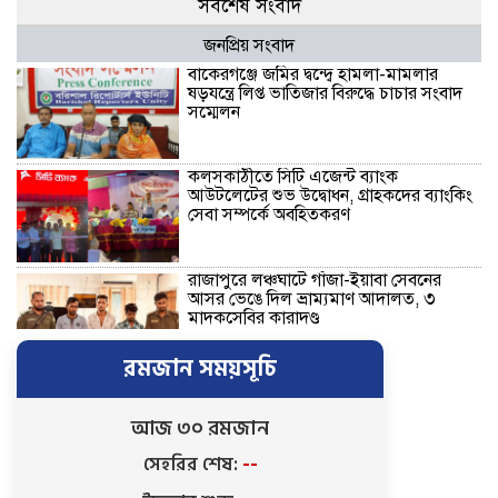
সর্বশেষ সংবাদ
জনপ্রিয় সংবাদ
বাকেরগঞ্জে জমির দ্বন্দ্বে হামলা-মামলার
ষড়যন্ত্রে লিপ্ত ভাতিজার বিরুদ্ধে চাচার সংবাদ
সম্মেলন
কলসকাঠীতে সিটি এজেন্ট ব্যাংক
আউটলেটের শুভ উদ্বোধন, গ্রাহকদের ব্যাংকিং
সেবা সম্পর্কে অবহিতকরণ
রাজাপুরে লঞ্চঘাটে গাঁজা-ইয়াবা সেবনের
আসর ভেঙে দিল ভ্রাম্যমাণ আদালত, ৩
মাদকসেবির কারাদণ্ড
রমজান সময়সূচি
নিখোঁজ ভিকটিমের সন্ধান মেলেনি …
ট্রাইব্যুনালে প্রশ্নবিদ্ধ চার্জশিট দেয়ায়
পিবিআই’র তদন্তকারী কর্মকর্তাকে শোকজ সহ
আজ ৩০ রমজান
সিআইডিকে তদন্তের নির্দেশ
সেহরির শেষ:
--
নতুন নেতৃত্বে এগিয়ে যাওয়ার প্রত্যয়ে