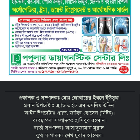
এম. জুলফিকারের ওপর অতর্কিত হামলা:
তীব্র নিন্দা ও শাস্তির দাবি
প্রকাশক ও সম্পাদকঃ মোঃ জোবায়ের ইবনে ইউসুফ।
প্রধান উপদেষ্টাঃ এ্যাড.এইচ এম তসলিম উদ্দিন।
আইন উপদেষ্টাঃ এ্যাড. জাহির হোসেন (লিটন)।
ব্যবস্থাপনা সম্পাদকঃ হাসিবুর রহমান।
বার্তা সম্পাদকঃ আসাদুজামান মুরাদ।
যুগ্ম সম্পাদকঃ শেখ মুরাদ আহম্মদ।