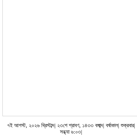
৭ই আগস্ট, ২০২৬ খ্রিস্টাব্দ| ২৩শে শ্রাবণ, ১৪৩৩ বঙ্গাব্দ| বর্ষাকাল| শুক্রবার|
সন্ধ্যা ৬:০৩|