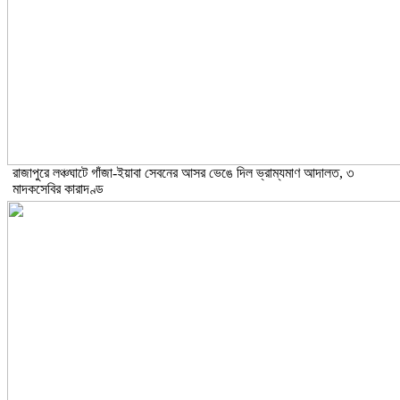
রাজাপুরে লঞ্চঘাটে গাঁজা-ইয়াবা সেবনের আসর ভেঙে দিল ভ্রাম্যমাণ আদালত, ৩
মাদকসেবির কারাদণ্ড