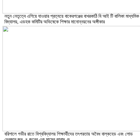
নতুন নেতৃত্বে এগিয়ে যাওয়ার প্রত্যয়ে বাকেরগঞ্জের বাখরকাঠি বি আই টি বালিকা মাধ্যমিক
বিদ্যালয়, এডহক কমিটির অভিষেকে শিক্ষার মানোন্নয়নের অঙ্গীকার
বরিশালে গভীর রাতে বিশ্ববিদ্যালয় শিক্ষার্থীদের তৎপরতায় অবৈধ বাল্কহেড এবং লোড
ড্রেজার জব্দ, ৪ জনের এক মাসের কারাদণ্ড