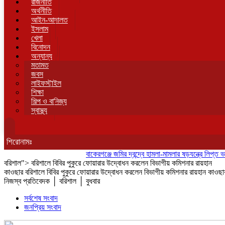
রাজনীতি
অর্থনীতি
আইন-আদালত
ইসলাম
খেলা
বিনোদন
অন্যান্য
মতামত
জবস
লাইফস্টাইল
শিক্ষা
শিল্প ও বানিজ্য
স্বাস্থ্য
শিরোনামঃ
বাকেরগঞ্জে জমির দ্বন্দ্বে হামলা-মামলার ষড়যন্ত্রে লিপ্ত ভাতিজার 
বরিশাল"> বরিশালে বিবির পুকুরে ফোয়ারার উদ্বোধন করলেন বিভাগীয় কমিশনার রায়হান
কাওছার বরিশালে বিবির পুকুরে ফোয়ারার উদ্বোধন করলেন বিভাগীয় কমিশনার রায়হান কাওছা
নিজস্ব প্রতিবেদক │ বরিশাল │ বুধবার
সর্বশেষ সংবাদ
জনপ্রিয় সংবাদ