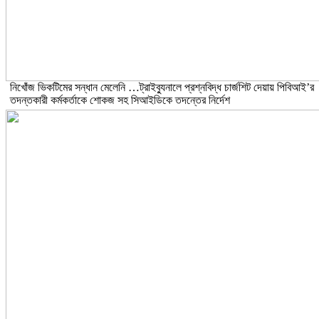
নিখোঁজ ভিকটিমের সন্ধান মেলেনি …ট্রাইব্যুনালে প্রশ্নবিদ্ধ চার্জশিট দেয়ায় পিবিআই’র
তদন্তকারী কর্মকর্তাকে শোকজ সহ সিআইডিকে তদন্তের নির্দেশ