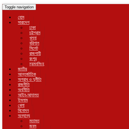
Toggle navigation
হোম
সারাদেশ
ঢাকা
চট্টগ্রাম
খুলনা
বরিশাল
সিলেট
রাজশাহী
রংপুর
ময়মনসিংহ
জাতীয়
আন্তর্জাতিক
অপরাধ ও দুর্নীতি
রাজনীতি
অর্থনীতি
আইন-আদালত
ইসলাম
খেলা
বিনোদন
অন্যান্য
মতামত
জবস