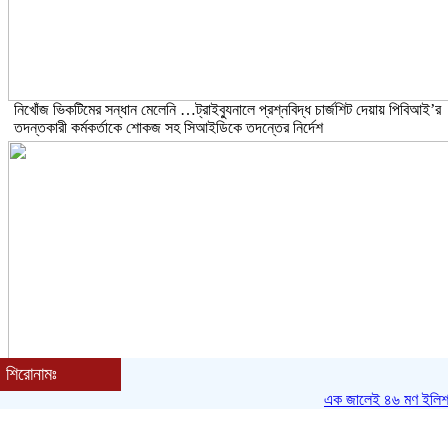
নিখোঁজ ভিকটিমের সন্ধান মেলেনি …ট্রাইব্যুনালে প্রশ্নবিদ্ধ চার্জশিট দেয়ায় পিবিআই’র
তদন্তকারী কর্মকর্তাকে শোকজ সহ সিআইডিকে তদন্তের নির্দেশ
শিরোনামঃ
এক জালেই ৪৬ মণ ইলিশ, মহিপুরে