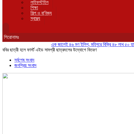
লাইফস্টাইল
শিক্ষা
শিল্প ও বানিজ্য
স্বাস্থ্য
শিরোনামঃ
এক জালেই ৪৬ মণ ইলিশ, মহিপুরে বিক্রি ৪৮ লাখ ৫০ হাজার টাক
ববির ছাত্রী হলে ফার্স্ট এইড সামগ্রী ছাত্রদলের উদ্যোগে বিতরণ
সর্বশেষ সংবাদ
জনপ্রিয় সংবাদ