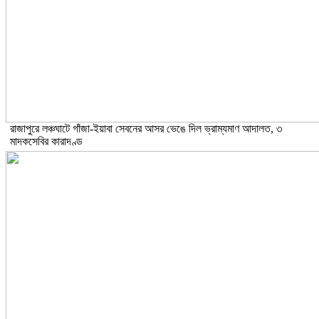
রাজাপুরে লঞ্চঘাটে গাঁজা-ইয়াবা সেবনের আসর ভেঙে দিল ভ্রাম্যমাণ আদালত, ৩
মাদকসেবির কারাদণ্ড