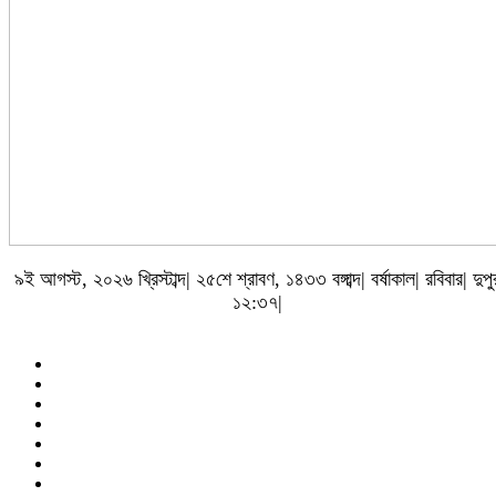
৯ই আগস্ট, ২০২৬ খ্রিস্টাব্দ| ২৫শে শ্রাবণ, ১৪৩৩ বঙ্গাব্দ| বর্ষাকাল| রবিবার| দুপু
১২:৩৭|