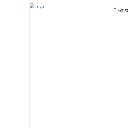
৬ই আগস