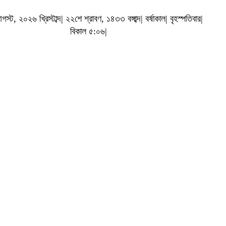
্ট, ২০২৬ খ্রিস্টাব্দ| ২২শে শ্রাবণ, ১৪৩৩ বঙ্গাব্দ| বর্ষাকাল| বৃহস্পতিবার|
বিকাল ৫:০৬|