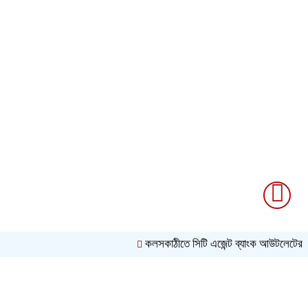
কলসকাঠীতে সিটি এজেন্ট ব্যাংক আউটলেটের শুভ উদ্ব
বিনোদন
অন্যান্য