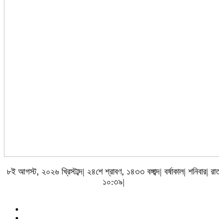
৮ই আগস্ট, ২০২৬ খ্রিস্টাব্দ| ২৪শে শ্রাবণ, ১৪৩৩ বঙ্গাব্দ| বর্ষাকাল| শনিবার| রা
১০:৩৯|