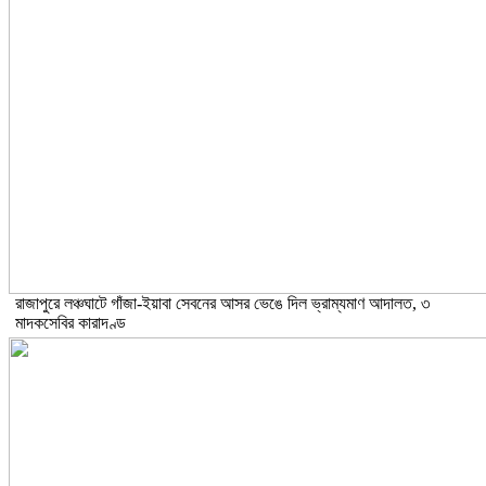
রাজাপুরে লঞ্চঘাটে গাঁজা-ইয়াবা সেবনের আসর ভেঙে দিল ভ্রাম্যমাণ আদালত, ৩
মাদকসেবির কারাদণ্ড