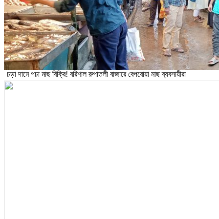
চড়া দামে পচা মাছ বিক্রি! বরিশাল রুপাতলী বাজারে বেপরোয়া মাছ ব্যবসায়ীরা