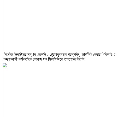
নিখোঁজ ভিকটিমের সন্ধান মেলেনি …ট্রাইব্যুনালে প্রশ্নবিদ্ধ চার্জশিট দেয়ায় পিবিআই’র
তদন্তকারী কর্মকর্তাকে শোকজ সহ সিআইডিকে তদন্তের নির্দেশ