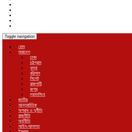
Toggle navigation
হোম
সারাদেশ
ঢাকা
চট্টগ্রাম
খুলনা
বরিশাল
সিলেট
রাজশাহী
রংপুর
ময়মনসিংহ
জাতীয়
আন্তর্জাতিক
অপরাধ ও দুর্নীতি
রাজনীতি
অর্থনীতি
আইন-আদালত
ইসলাম