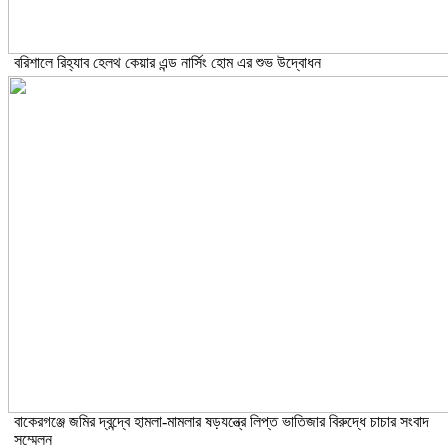
বরিশালে রিহ্যাব হেলথ কেয়ার এন্ড নার্সিং হোম এর শুভ উদ্বোধন
বাকেরগঞ্জে জমির দ্বন্দ্বে হামলা-মামলার ষড়যন্ত্রে লিপ্ত ভাতিজার বিরুদ্ধে চাচার সংবাদ
সম্মেলন