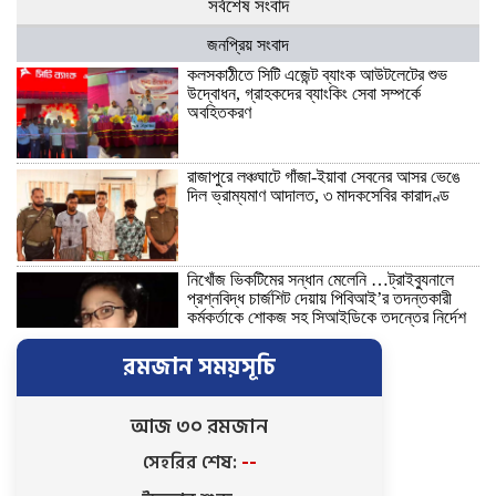
সর্বশেষ সংবাদ
জনপ্রিয় সংবাদ
কলসকাঠীতে সিটি এজেন্ট ব্যাংক আউটলেটের শুভ
উদ্বোধন, গ্রাহকদের ব্যাংকিং সেবা সম্পর্কে
অবহিতকরণ
রাজাপুরে লঞ্চঘাটে গাঁজা-ইয়াবা সেবনের আসর ভেঙে
দিল ভ্রাম্যমাণ আদালত, ৩ মাদকসেবির কারাদণ্ড
নিখোঁজ ভিকটিমের সন্ধান মেলেনি …ট্রাইব্যুনালে
প্রশ্নবিদ্ধ চার্জশিট দেয়ায় পিবিআই’র তদন্তকারী
কর্মকর্তাকে শোকজ সহ সিআইডিকে তদন্তের নির্দেশ
রমজান সময়সূচি
নতুন নেতৃত্বে এগিয়ে যাওয়ার প্রত্যয়ে বাকেরগঞ্জের
বাখরকাঠি বি আই টি বালিকা মাধ্যমিক বিদ্যালয়,
এডহক কমিটির অভিষেকে শিক্ষার মানোন্নয়নের
আজ ৩০ রমজান
অঙ্গীকার
সেহরির শেষ:
--
বরিশালে গভীর রাতে বিশ্ববিদ্যালয় শিক্ষার্থীদের