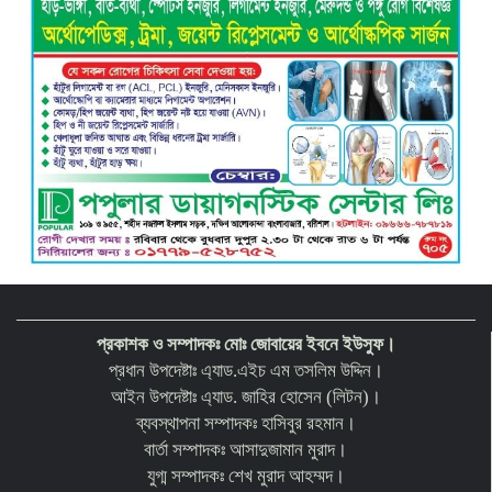
মাদ্রাসা শিক্ষক চার মাস পর গ্রেপ্তার
প্রকাশক ও সম্পাদকঃ মোঃ জোবায়ের ইবনে ইউসুফ।
প্রধান উপদেষ্টাঃ এ্যাড.এইচ এম তসলিম উদ্দিন।
আইন উপদেষ্টাঃ এ্যাড. জাহির হোসেন (লিটন)।
ব্যবস্থাপনা সম্পাদকঃ হাসিবুর রহমান।
বার্তা সম্পাদকঃ আসাদুজামান মুরাদ।
যুগ্ম সম্পাদকঃ শেখ মুরাদ আহম্মদ।