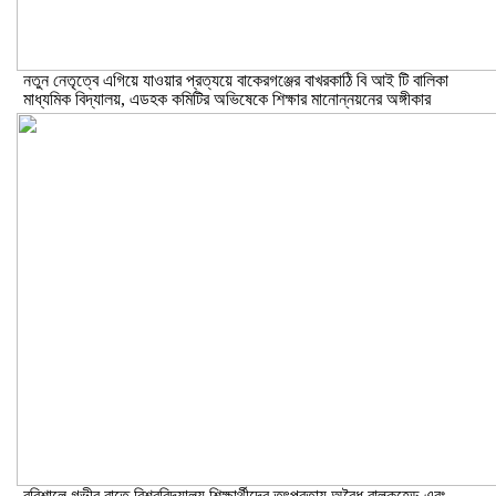
নতুন নেতৃত্বে এগিয়ে যাওয়ার প্রত্যয়ে বাকেরগঞ্জের বাখরকাঠি বি আই টি বালিকা
মাধ্যমিক বিদ্যালয়, এডহক কমিটির অভিষেকে শিক্ষার মানোন্নয়নের অঙ্গীকার
বরিশালে গভীর রাতে বিশ্ববিদ্যালয় শিক্ষার্থীদের তৎপরতায় অবৈধ বাল্কহেড এবং