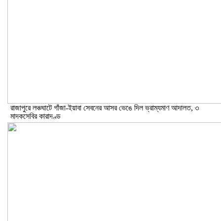
রাজাপুরে লঞ্চঘাটে গাঁজা-ইয়াবা সেবনের আসর ভেঙে দিল ভ্রাম্যমাণ আদালত, ৩
মাদকসেবির কারাদণ্ড