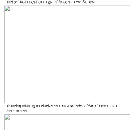
বরিশালে রিহ্যাব হেলথ কেয়ার এন্ড নার্সিং হোম এর শুভ উদ্বোধন
বাকেরগঞ্জে জমির দ্বন্দ্বে হামলা-মামলার ষড়যন্ত্রে লিপ্ত ভাতিজার বিরুদ্ধে চাচার
সংবাদ সম্মেলন