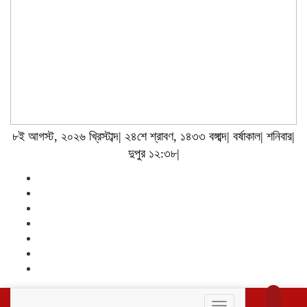
৮ই আগস্ট, ২০২৬ খ্রিস্টাব্দ| ২৪শে শ্রাবণ, ১৪৩৩ বঙ্গাব্দ| বর্ষাকাল| শনিবার|
দুপুর ১২:৩৮|