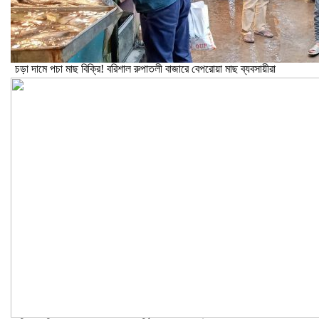
চড়া দামে পচা মাছ বিক্রি! বরিশাল রুপাতলী বাজারে বেপরোয়া মাছ ব্যবসায়ীরা