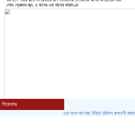
লোড ড্রেজার জব্দ, ৪ জনের এক মাসের কারাদণ্ড
শিরোনামঃ
ভয়াবহ বিস্ফোরণে কেঁপে উঠল বাকেরগঞ্জ: আগুনে দগ্ধ নারী-শিশুসহ ৩, তুলাতলা
চড়া দামে পচা মাছ বিক্রি! বরিশাল রুপাতলী বাজারে বেপরো
নদীতে ঝাঁপ দিয়ে প্রাণ বাঁচানোর চেষ্টা