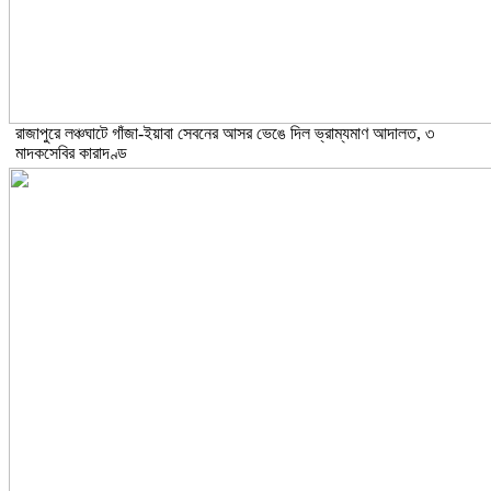
রাজাপুরে লঞ্চঘাটে গাঁজা-ইয়াবা সেবনের আসর ভেঙে দিল ভ্রাম্যমাণ আদালত, ৩
মাদকসেবির কারাদণ্ড