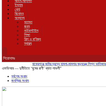
আইন-আদালত
ইসলাম
খেলা
বিনোদন
অন্যান্য
মতামত
জবস
লাইফস্টাইল
শিক্ষা
শিল্প ও বানিজ্য
স্বাস্থ্য
শিরোনামঃ
বাকেরগঞ্জে জমির দ্বন্দ্বে হামলা-মামলার ষড়যন্ত্রে লিপ্ত ভাতিজার বিরুদ
এফডিআর — দুর্নীতিতে ‘ঘুষের রাণী’ খ্যাত লাভলী"
সর্বশেষ সংবাদ
জনপ্রিয় সংবাদ