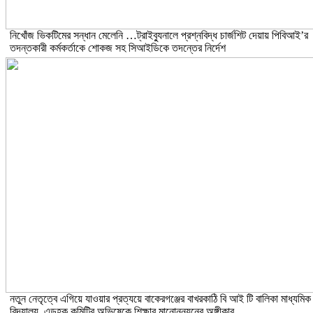
নিখোঁজ ভিকটিমের সন্ধান মেলেনি …ট্রাইব্যুনালে প্রশ্নবিদ্ধ চার্জশিট দেয়ায় পিবিআই’র
তদন্তকারী কর্মকর্তাকে শোকজ সহ সিআইডিকে তদন্তের নির্দেশ
নতুন নেতৃত্বে এগিয়ে যাওয়ার প্রত্যয়ে বাকেরগঞ্জের বাখরকাঠি বি আই টি বালিকা মাধ্যমিক
বিদ্যালয়, এডহক কমিটির অভিষেকে শিক্ষার মানোন্নয়নের অঙ্গীকার