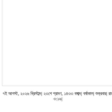
৭ই আগস্ট, ২০২৬ খ্রিস্টাব্দ| ২৩শে শ্রাবণ, ১৪৩৩ বঙ্গাব্দ| বর্ষাকাল| শুক্রবার| র
৩:১৬|