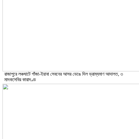
রাজাপুরে লঞ্চঘাটে গাঁজা-ইয়াবা সেবনের আসর ভেঙে দিল ভ্রাম্যমাণ আদালত, ৩
মাদকসেবির কারাদণ্ড