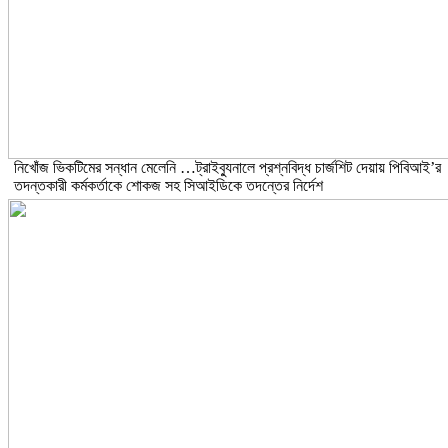
নিখোঁজ ভিকটিমের সন্ধান মেলেনি …ট্রাইব্যুনালে প্রশ্নবিদ্ধ চার্জশিট দেয়ায় পিবিআই’র
তদন্তকারী কর্মকর্তাকে শোকজ সহ সিআইডিকে তদন্তের নির্দেশ