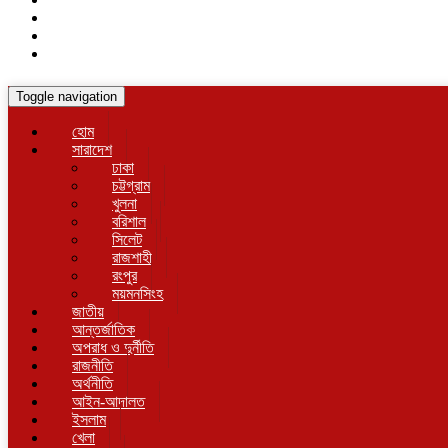
Toggle navigation
হোম
সারাদেশ
ঢাকা
চট্টগ্রাম
খুলনা
বরিশাল
সিলেট
রাজশাহী
রংপুর
ময়মনসিংহ
জাতীয়
আন্তর্জাতিক
অপরাধ ও দুর্নীতি
রাজনীতি
অর্থনীতি
আইন-আদালত
ইসলাম
খেলা