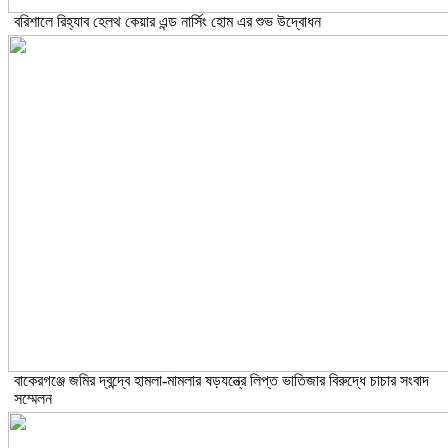
বরিশালে রিহ্যাব হেলথ কেয়ার এন্ড নার্সিং হোম এর শুভ উদ্বোধন
বাকেরগঞ্জে জমির দ্বন্দ্বে হামলা-মামলার ষড়যন্ত্রে লিপ্ত ভাতিজার বিরুদ্ধে চাচার সংবাদ
সম্মেলন