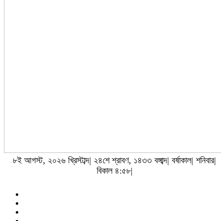
৮ই আগস্ট, ২০২৬ খ্রিস্টাব্দ| ২৪শে শ্রাবণ, ১৪৩৩ বঙ্গাব্দ| বর্ষাকাল| শনিবার|
বিকাল ৪:৫৮|