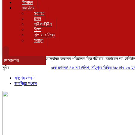
বিনোদন
অন্যান্য
মতামত
জবস
লাইফস্টাইল
শিক্ষা
শিল্প ও বানিজ্য
স্বাস্থ্য
উদ্বোধন করলেন পরিচালক ব্রিগেডিয়ার জেনারেল ডা. মশিউ
শিরোনামঃ
মুনীর
এক জালেই ৪৬ মণ ইলিশ, মহিপুরে বিক্রি ৪৮ লাখ ৫০ হাজার টাক
সর্বশেষ সংবাদ
জনপ্রিয় সংবাদ