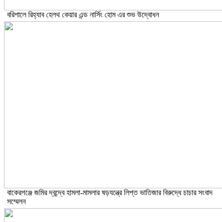
বরিশালে রিহ্যাব হেলথ কেয়ার এন্ড নার্সিং হোম এর শুভ উদ্বোধন
বাকেরগঞ্জে জমির দ্বন্দ্বে হামলা-মামলার ষড়যন্ত্রে লিপ্ত ভাতিজার বিরুদ্ধে চাচার সংবাদ
সম্মেলন