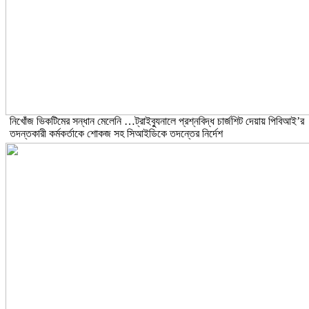
নিখোঁজ ভিকটিমের সন্ধান মেলেনি …ট্রাইব্যুনালে প্রশ্নবিদ্ধ চার্জশিট দেয়ায় পিবিআই’র
তদন্তকারী কর্মকর্তাকে শোকজ সহ সিআইডিকে তদন্তের নির্দেশ