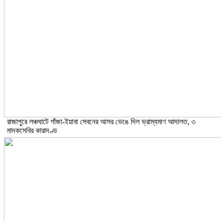
রাজাপুরে লঞ্চঘাটে গাঁজা-ইয়াবা সেবনের আসর ভেঙে দিল ভ্রাম্যমাণ আদালত, ৩
মাদকসেবির কারাদণ্ড