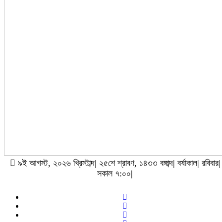
৯ই আগস্ট, ২০২৬ খ্রিস্টাব্দ| ২৫শে শ্রাবণ, ১৪৩৩ বঙ্গাব্দ| বর্ষাকাল| রবিবার|
সকাল ৭:০০|