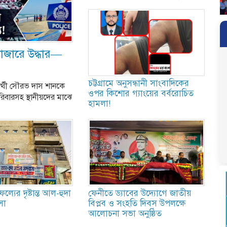
াজারে উদ্ধার—
চট্টগ্রামে অনুসন্ধানী সাংবাদিকের
ষার্থী সৌরভ দাস শানকে
ওপর কিশোর গ্যাংয়ের বর্বরোচিত
িবারসহ স্থানীয়দের মাঝে
হামলা!
্যের দৃষ্টান্ত আল-হুদা
ফেনীতে ড্যাবের উদ্যোগে জাতীয়
সা
বিপ্লব ও সংহতি দিবস উপলক্ষে
আলোচনা সভা অনুষ্ঠিত