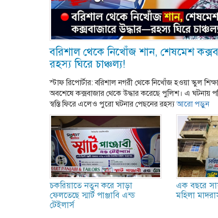
বরিশাল থেকে নিখোঁজ শান, শেষমেশ কক্সব
রহস্য ঘিরে চাঞ্চল্য!
স্টাফ রিপোর্টার: বরিশাল নগরী থেকে নিখোঁজ হওয়া স্কুল শিক্
অবশেষে কক্সবাজার থেকে উদ্ধার করেছে পুলিশ। এ ঘটনায় পর
স্বস্তি ফিরে এলেও পুরো ঘটনার পেছনের রহস্য
আরো পড়ুন
চকরিয়াতে নতুন করে সাড়া
এক বছরে সাফল
ফেলতেছে স্মার্ট পাঞ্জাবি এন্ড
মহিলা মাদরা
টেইলার্স