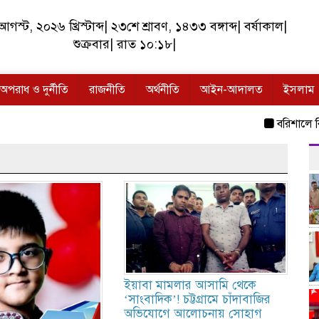
স্ট, ২০২৬ খ্রিস্টাব্দ| ২৩শে শ্রাবণ, ১৪৩৩ বঙ্গাব্দ| বর্ষাকাল|
শুক্রবার| রাত ১০:১৮|
অপরাধ ও দুর্নীতি
রাজনীতি
অর্থনীতি
আইন-আদালত
ইসলাম
বরিশালে রিহ্যা
ইয়াবা মামলার আসামি থেকে
‘সাংবাদিক’! চট্টগ্রামে চাঁদাবাজির
অভিযোগে আলোচনায় সোহাগ