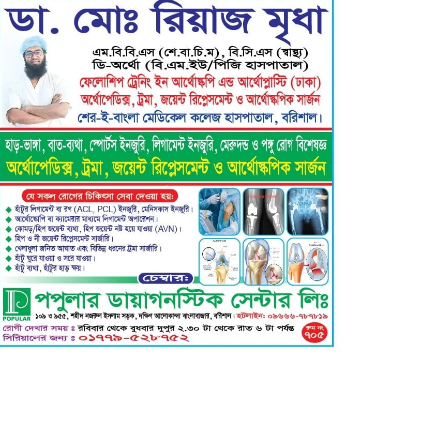
গৌরনদী প্রেসক্লাবের সাধারণ
সম্পাদকের ওপর হামলা, জেলা
সাংবাদিক ইউনিয়নের নিন্দা
বরিশাল ক্লাবের সভাপতি নির্বাচিত
হওয়ায় এ্যাডঃ মুজিবুর রহমান সরোয়ার
কে ফুলেল শুভেচ্ছা”