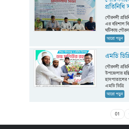
প্রতিনিধি
গৌরনদী প্রতিন
এর বরিশাল বি
ঘটিকায় গৌরনদ
আরো পড়ুন
এমডি ডিগ্
গৌরনদী প্রতিন
উপজেলার হস্তি
হাসপাতালের গ্য
এমডি ডিগ্রি
আরো পড়ুন
01