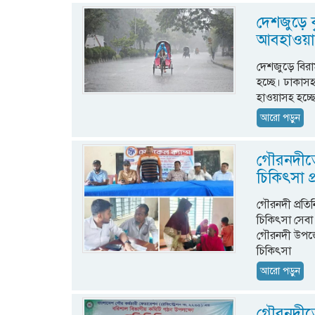
দেশজুড়ে ব
আবহাওয়
দেশজুড়ে বিরাম
হচ্ছে। ঢাকা
হাওয়াসহ হচ্ছে
আরো পড়ুন
গৌরনদীতে 
চিকিৎসা প
গৌরনদী প্রতিন
চিকিৎসা সেবা প
গৌরনদী উপজেলা
চিকিৎসা
আরো পড়ুন
গৌরনদীতে