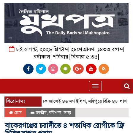
৮ই আগস্ট, ২০২৬ খ্রিস্টাব্দ| ২৪শে শ্রাবণ, ১৪৩৩ বঙ্গাব্দ|
বর্ষাকাল| শনিবার| বিকাল ৫:৩৫|
Toggle
navigation
শিরোনামঃ
এক জালেই ৪৬ মণ ইলিশ, মহিপুরে বিক্রি ৪৮ লাখ ৫০ হাজার
হোম
জাতীয়
,
বরিশাল
,
স্বাস্থ্য
বাকেরগঞ্জের চরাদীতে ৪ শতাধিক রোগীকে ফ্রি