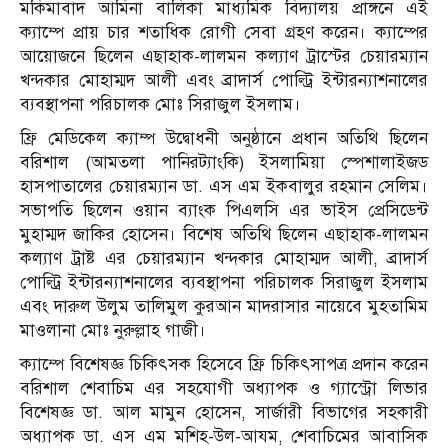
মকিমাবাদ আমিনা বালিকা মাধ্যমিক বিদ্যালয় প্রাঙ্গনে এই
ক্যাম্পে প্রায় চার শতাধিক রোগী সেবা গ্রহণ করেন। ক্যাম্পের
আয়োজনে ছিলেন এছাহাক-লালমন কল্যাণ ট্রাস্টের চেয়ারম্যান
খন্দকার মোহাম্মদ আলী এবং ব্রাদার্স পোল্ট্রি ইন্টারন্যাশনালের
ব্যবস্থাপনা পরিচালক মোঃ সিরাজুল ইসলাম।
ফ্রি মেডিকেল ক্যাম্প উদ্বোধনী অনুষ্ঠানে প্রধান অতিথি ছিলেন
বরিশাল (আমতলা পানিরট্যাংকি) ইসলামিয়া স্পেশালাইজড
হাসপাতালের চেয়ারম্যান ডা. এস এম ইকবালুর রহমান সেলিম।
সভাপতি ছিলেন ওয়ান ব্যাংক পিএলসি এর ভাইস প্রেসিডেন্ট
মুহাম্মদ জাকির হোসেন। বিশেষ অতিথি ছিলেন এছাহাক-লালমন
কল্যাণ ট্রাষ্ট এর চেয়ারম্যান খন্দকার মোহাম্মদ আলী, ব্রাদার্স
পোল্ট্রি ইন্টারন্যাশনালের ব্যবস্থাপনা পরিচালক সিরাজুল ইসলাম
এবং দারুল উলুম তালিমুল কুরআন মাদরাসার নায়েবে মুহতামিম
মাওলানা মোঃ নুরুল্লাহ গাজী।
ক্যাম্পে বিশেষজ্ঞ চিকিৎসক হিসেবে ফ্রি চিকিৎসাপত্র প্রদান করেন
বরিশাল শেবাচিম এর সহযোগী অধ্যাপক ও গ্যাস্ট্রো লিভার
বিশেষজ্ঞ ডা. আল মামুন হোসেন, সার্জারী বিভাগের সহকারী
অধ্যাপক ডা. এস এম মশিহ-উল-আযম, শেবাচিমের আবাসিক