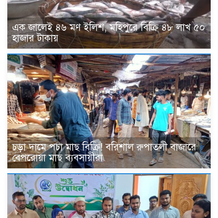
এক জালেই ৪৬ মণ ইলিশ, মহিপুরে বিক্রি ৪৮ লাখ ৫০
হাজার টাকায়
চড়া দামে পচা মাছ বিক্রি! বরিশাল রুপাতলী বাজারে
বেপরোয়া মাছ ব্যবসায়ীরা