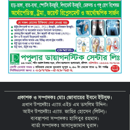
ভয়াবহ বিস্ফোরণে কেঁপে উঠল বাকেরগঞ্জ:
আগুনে দগ্ধ নারী-শিশুসহ ৩, তুলাতলা নদীতে
ঝাঁপ দিয়ে প্রাণ বাঁচানোর চেষ্টা
প্রকাশক ও সম্পাদকঃ মোঃ জোবায়ের ইবনে ইউসুফ।
প্রধান উপদেষ্টাঃ এ্যাড.এইচ এম তসলিম উদ্দিন।
আইন উপদেষ্টাঃ এ্যাড. জাহির হোসেন (লিটন)।
ব্যবস্থাপনা সম্পাদকঃ হাসিবুর রহমান।
বার্তা সম্পাদকঃ আসাদুজামান মুরাদ।