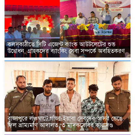
কলসকাঠীতে সিটি এজেন্ট ব্যাংক আউটলেটের শুভ
উদ্বোধন, গ্রাহকদের ব্যাংকিং সেবা সম্পর্কে অবহিতকরণ
রাজাপুরে লঞ্চঘাটে গাঁজা-ইয়াবা সেবনের আসর ভেঙে
দিল ভ্রাম্যমাণ আদালত, ৩ মাদকসেবির কারাদণ্ড