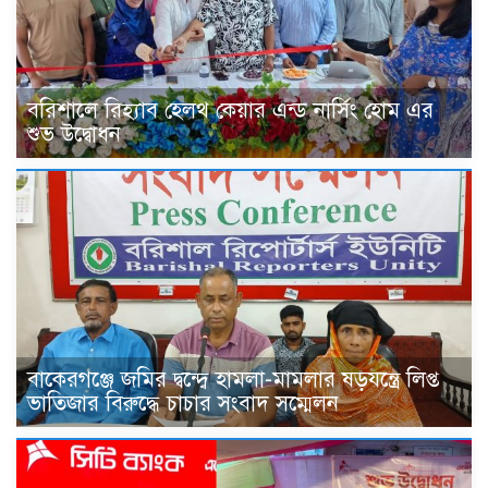
বরিশালে রিহ্যাব হেলথ কেয়ার এন্ড নার্সিং হোম এর
শুভ উদ্বোধন
বাকেরগঞ্জে জমির দ্বন্দ্বে হামলা-মামলার ষড়যন্ত্রে লিপ্ত
ভাতিজার বিরুদ্ধে চাচার সংবাদ সম্মেলন