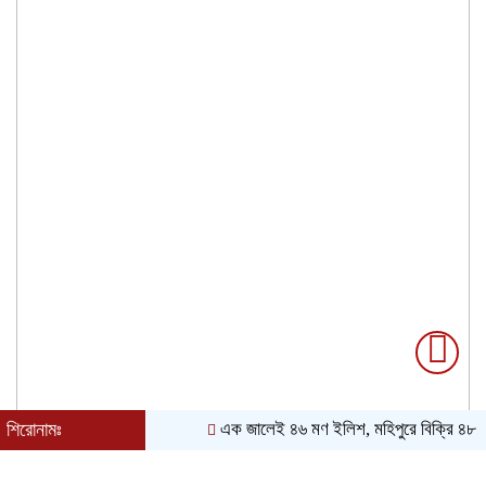
শিরোনামঃ
এক জালেই ৪৬ মণ ইলিশ, মহিপুরে বিক্রি ৪৮ লাখ 
৯ই আগস্ট, ২০২৬ খ্রিস্টাব্দ| ২৫শে শ্রাবণ, ১৪৩৩ বঙ্গাব্দ| বর্ষাকাল|