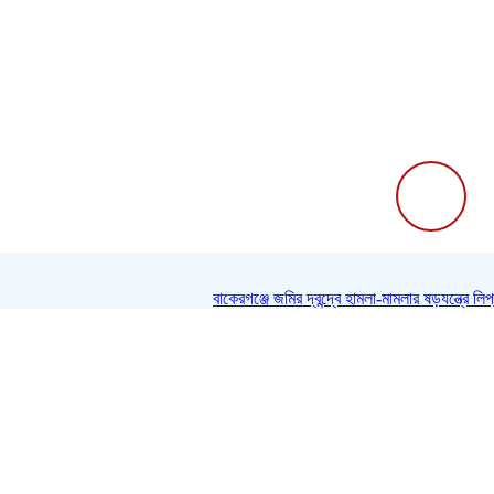
বাকেরগঞ্জে জমির দ্বন্দ্বে হামলা-মামলার ষড়যন্ত্রে লিপ্
 ১:২৯|