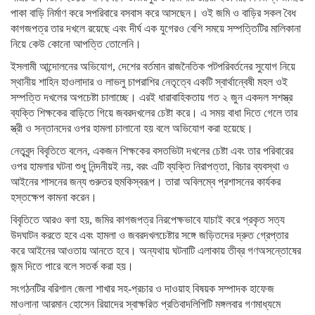
পাকা বাড়ি নির্মাণ করে সপরিবারে বসবাস করে আসছেন। ওই জমি ও বাড়ির সকল বৈধ
কাগজপত্র তার দখলে রয়েছে এবং দীর্ঘ এক যুগেরও বেশি সময়ে সম্পত্তিটির মালিকানা
নিয়ে কেউ কোনো আপত্তি তোলেনি।
ইসলামী আন্দোলনের অভিযোগ, দেশের বর্তমান রাজনৈতিক পটপরিবর্তনের সুযোগ নিয়ে
স্থানীয় শাহিন হাওলাদার ও লাভলু চাপরাশির নেতৃত্বে একটি স্বার্থান্বেষী মহল ওই
সম্পত্তি দখলের অপচেষ্টা চালাচ্ছে। এরই ধারাবাহিকতায় গত ২ জুন একদল সশস্ত্র
ব্যক্তি শিক্ষকের বাড়িতে গিয়ে জবরদখলের চেষ্টা করে। এ সময় বাধা দিতে গেলে তার
স্ত্রী ও সন্তানদের ওপর হামলা চালানো হয় বলে অভিযোগ করা হয়েছে।
নেতৃবৃন্দ বিবৃতিতে বলেন, একজন শিক্ষকের বসতভিটা দখলের চেষ্টা এবং তার পরিবারের
ওপর হামলার ঘটনা শুধু নিন্দনীয়ই নয়, বরং এটি ব্যক্তি নিরাপত্তা, বিচার ব্যবস্থা ও
আইনের শাসনের জন্য গুরুতর হুমকিস্বরূপ। তারা অবিলম্বে প্রশাসনের কার্যকর
হস্তক্ষেপ কামনা করেন।
বিবৃতিতে আরও বলা হয়, জমির কাগজপত্র নিরপেক্ষভাবে যাচাই করে প্রকৃত সত্য
উদঘাটন করতে হবে এবং হামলা ও জবরদখলচেষ্টার সঙ্গে জড়িতদের দ্রুত গ্রেপ্তার
করে আইনের আওতায় আনতে হবে। অন্যথায় ঘটনাটি এলাকায় তীব্র গণঅসন্তোষের
জন্ম দিতে পারে বলে সতর্ক করা হয়।
সংগঠনটির বরিশাল জেলা শাখার সহ-প্রচার ও দাওয়াহ বিষয়ক সম্পাদক হাফেজ
মাওলানা আরমান হোসেন রিয়াদের স্বাক্ষরিত প্রতিবাদলিপিটি মঙ্গলবার গণমাধ্যমে