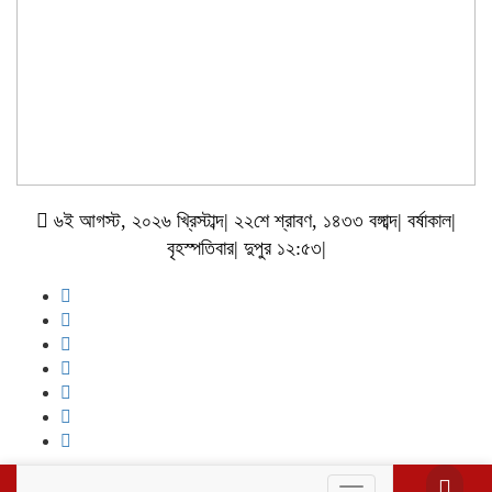
৬ই আগস্ট, ২০২৬ খ্রিস্টাব্দ| ২২শে শ্রাবণ, ১৪৩৩ বঙ্গাব্দ| বর্ষাকাল|
বৃহস্পতিবার| দুপুর ১২:৫৩|