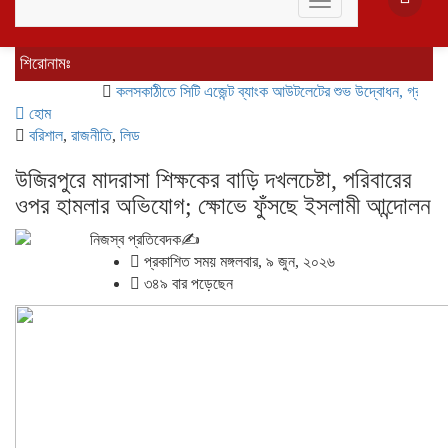
Toggle
navigation
শিরোনামঃ
কলসকাঠীতে সিটি এজেন্ট ব্যাংক আউটলেটের শুভ উদ্বোধন, গ্রাহকদের ব্যাং
হোম
বরিশাল
,
রাজনীতি
,
লিড
উজিরপুরে মাদরাসা শিক্ষকের বাড়ি দখলচেষ্টা, পরিবারের
ওপর হামলার অভিযোগ; ক্ষোভে ফুঁসছে ইসলামী আন্দোলন
নিজস্ব প্রতিবেদক✍️
প্রকাশিত সময় মঙ্গলবার, ৯ জুন, ২০২৬
৩৪৯ বার পড়েছেন