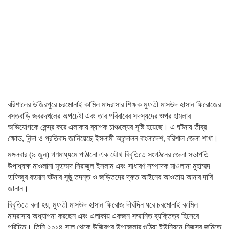
বরিশালের উজিরপুরে চরমোনাই কামিল মাদরাসার শিক্ষক মুফতী মাসউদ হাসান ফিরোজের
বসতবাড়ি জবরদখলের অপচেষ্টা এবং তার পরিবারের সদস্যদের ওপর হামলার
অভিযোগকে কেন্দ্র করে এলাকায় ব্যাপক চাঞ্চল্যের সৃষ্টি হয়েছে। এ ঘটনায় তীব্র
ক্ষোভ, নিন্দা ও প্রতিবাদ জানিয়েছে ইসলামী আন্দোলন বাংলাদেশ, বরিশাল জেলা শাখা।
মঙ্গলবার (৯ জুন) গণমাধ্যমে পাঠানো এক যৌথ বিবৃতিতে সংগঠনের জেলা সভাপতি
উপাধ্যক্ষ মাওলানা মুহাম্মদ সিরাজুল ইসলাম এবং সাধারণ সম্পাদক মাওলানা মুহাম্মদ
হাফিজুর রহমান ঘটনার সুষ্ঠু তদন্ত ও জড়িতদের দ্রুত আইনের আওতায় আনার দাবি
জানান।
বিবৃতিতে বলা হয়, মুফতী মাসউদ হাসান ফিরোজ দীর্ঘদিন ধরে চরমোনাই কামিল
মাদরাসায় অধ্যাপনা করছেন এবং এলাকায় একজন সম্মানিত ব্যক্তিত্ব হিসেবে
পরিচিত। তিনি ২০১৪ সাল থেকে উজিরপুর উপজেলার গুঠিয়া ইউনিয়নে নিজস্ব জমিতে