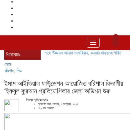
Toggle
navigation
এ প্লাসে উজ্জ্বল আনসা তাজরিয়ান, কন্যার সাফল্যে গর্বিত অ্যাডভোকেট 
শিরোনামঃ
হোম
বরিশাল
,
লিড
ইমাম আইডিয়াল ফাউন্ডেশন আয়োজিত বরিশাল বিভাগীয়
হিফযুল কুরআন প্রতিযোগিতার জেলা অডিশন শুরু
নিজস্ব প্রতিবেদক✍️
প্রকাশিত সময় সোমবার, ১ ডিসেম্বর, ২০২৫
৩২২ বার পড়েছেন