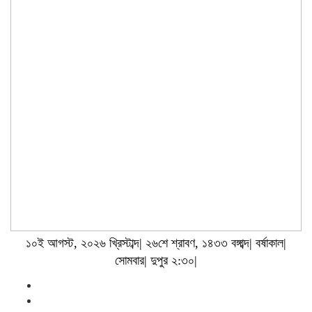
১০ই আগস্ট, ২০২৬ খ্রিস্টাব্দ| ২৬শে শ্রাবণ, ১৪৩৩ বঙ্গাব্দ| বর্ষাকাল|
সোমবার| দুপুর ২:৩০|