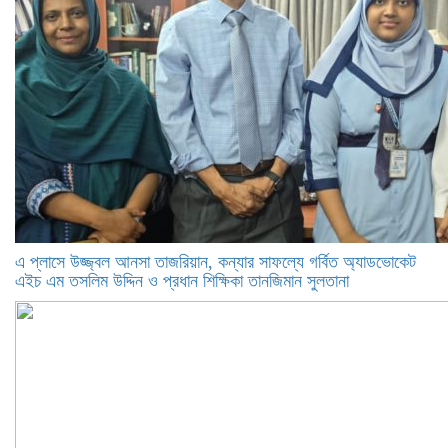
এ প্লাসে উজ্জ্বল আনসা তাজরিয়ান, কন্যার সাফল্যে গর্বিত অ্যাডভোকেট
এইচ এম তসলিম উদ্দিন ও প্রধান শিক্ষিকা তানজিমান সুলতানা